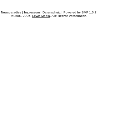
Newsparadies |
Impressum
|
Datenschutz
| Powered by
SMF 1.0.7
.
© 2001-2005,
Lewis Media
. Alle Rechte vorbehalten.