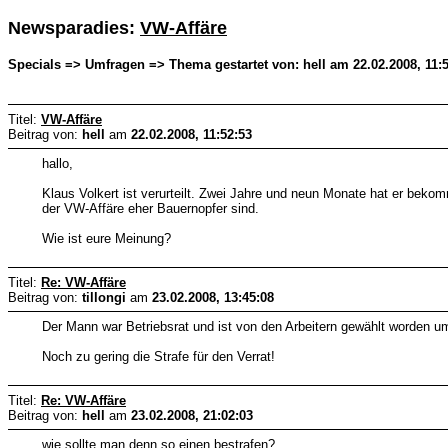
Newsparadies:
VW-Affäre
Specials => Umfragen => Thema gestartet von: hell am 22.02.2008, 11:
Titel:
VW-Affäre
Beitrag von:
hell
am
22.02.2008, 11:52:53
hallo,
Klaus Volkert ist verurteilt. Zwei Jahre und neun Monate hat er bek
der VW-Affäre eher Bauernopfer sind.
Wie ist eure Meinung?
Titel:
Re: VW-Affäre
Beitrag von:
tillongi
am
23.02.2008, 13:45:08
Der Mann war Betriebsrat und ist von den Arbeitern gewählt worden um 
Noch zu gering die Strafe für den Verrat!
Titel:
Re: VW-Affäre
Beitrag von:
hell
am
23.02.2008, 21:02:03
wie sollte man denn so einen bestrafen?