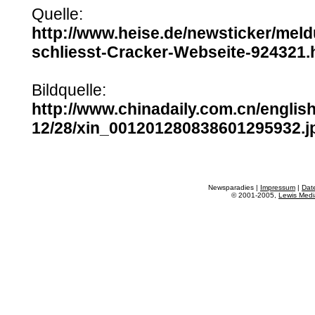
Quelle:
http://www.heise.de/newsticker/mel
schliesst-Cracker-Webseite-924321.
Bildquelle:
http://www.chinadaily.com.cn/englis
12/28/xin_001201280838601295932.j
Newsparadies |
Impressum
|
Dat
© 2001-2005,
Lewis Medi