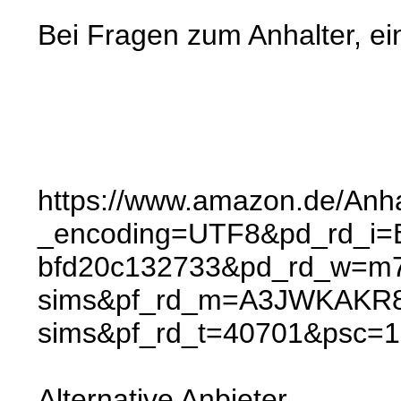
Bei Fragen zum Anhalter, ei
https://www.amazon.de/Anh
_encoding=UTF8&pd_rd_i=
bfd20c132733&pd_rd_w=m7
sims&pf_rd_m=A3JWKAKR8
sims&pf_rd_t=40701&ps
Alternative Anbieter