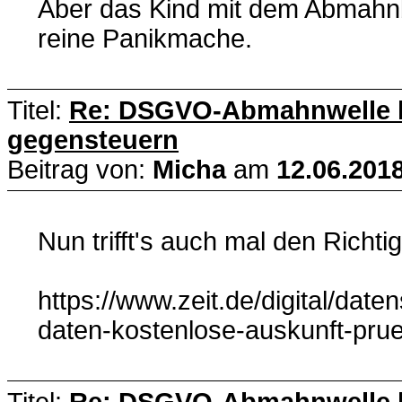
Aber das Kind mit dem Abmahnb
reine Panikmache.
Titel:
Re: DSGVO-Abmahnwelle lä
gegensteuern
Beitrag von:
Micha
am
12.06.2018
Nun trifft's auch mal den Richti
https://www.zeit.de/digital/dat
daten-kostenlose-auskunft-pru
Titel:
Re: DSGVO-Abmahnwelle lä