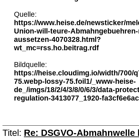
Quelle:
https://www.heise.de/newsticker/m
Union-will-teure-Abmahngebuehren-
aussetzen-4070328.html?
wt_mc=rss.ho.beitrag.rdf
Bildquelle:
https://heise.cloudimg.io/width/700/
75.webp-lossy-75.foil1/_www-heise-
de_/imgs/18/2/4/3/8/0/6/3/data-protec
regulation-3413077_1920-fa3cf6e6ac
Titel:
Re: DSGVO-Abmahnwelle lä