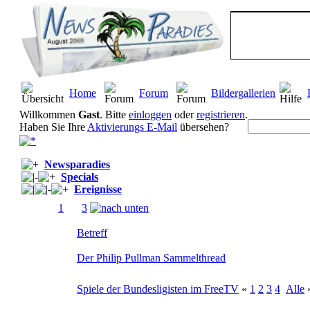
Home
Forum
Bildergallerien
Willkommen
Gast
. Bitte
einloggen
oder
registrieren
.
Haben Sie Ihre
Aktivierungs E-Mail
übersehen?
Newsparadies
Specials
Ereignisse
Seiten:
1
[
2
]
3
Betreff
Der Philip Pullman Sammelthread
Spiele der Bundesligisten im FreeTV
«
1
2
3
4
Alle