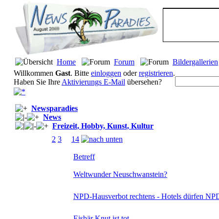
Home
Forum
Bildergallerien
Willkommen
Gast
. Bitte
einloggen
oder
registrieren
.
Haben Sie Ihre
Aktivierungs E-Mail
übersehen?
Newsparadies
News
Freizeit, Hobby, Kunst, Kultur
Seiten:
[
1
]
2
3
...
14
Betreff
Weltwunder Neuschwanstein?
NPD-Hausverbot rechtens - Hotels dürfen NPD
Eisbär Knut ist tot