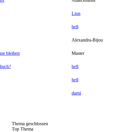
tes
AllanSmitsB
Lion
hell
Alexandra-Bijou
use bleiben
Master
rbuch?
hell
hell
darni
Thema geschlossen
Top Thema