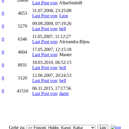
0
16860
Last Post von
: AllanSmitsB
31.07.2008, 23:25:08
0
4653
Last Post von
:
Lion
09.09.2009, 07:19:26
0
5279
Last Post von
:
hell
11.05.2007, 11:12:27
0
6346
Last Post von
: Alexandra-Bijou
17.05.2007, 12:15:18
0
4604
Last Post von
: Master
18.03.2010, 06:52:15
0
8931
Last Post von
:
hell
12.06.2007, 20:24:53
0
5120
Last Post von
:
hell
06.11.2015, 17:17:56
0
41510
Last Post von
:
darni
Gehe zu
: