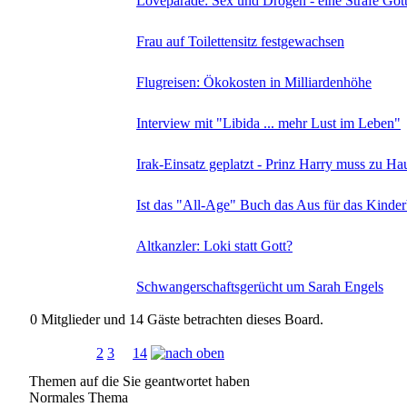
Loveparade: Sex und Drogen - eine Strafe Got
Frau auf Toilettensitz festgewachsen
Flugreisen: Ökokosten in Milliardenhöhe
Interview mit "Libida ... mehr Lust im Leben"
Irak-Einsatz geplatzt - Prinz Harry muss zu Ha
Ist das "All-Age" Buch das Aus für das Kinde
Altkanzler: Loki statt Gott?
Schwangerschaftsgerücht um Sarah Engels
0 Mitglieder und 14 Gäste betrachten dieses Board.
Seiten:
[
1
]
2
3
...
14
Themen auf die Sie geantwortet haben
Normales Thema