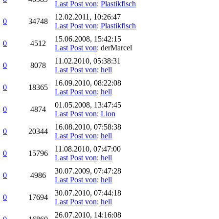
Last Post von
:
Plastikfisch
12.02.2011, 10:26:47
0
34748
Last Post von
:
Plastikfisch
15.06.2008, 15:42:15
0
4512
Last Post von
: derMarcel
11.02.2010, 05:38:31
0
8078
Last Post von
:
hell
16.09.2010, 08:22:08
0
18365
Last Post von
:
hell
01.05.2008, 13:47:45
0
4874
Last Post von
:
Lion
16.08.2010, 07:58:38
0
20344
Last Post von
:
hell
11.08.2010, 07:47:00
0
15796
Last Post von
:
hell
30.07.2009, 07:47:28
0
4986
Last Post von
:
hell
30.07.2010, 07:44:18
0
17694
Last Post von
:
hell
26.07.2010, 14:16:08