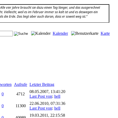
. Alle vier Jahre braucht sie dazu einen Tag länger, und das ausgerechnet
 Vielleicht, weil es im Februar immer so kalt ist und es deswegen ein
ls die Erde. Das liegt aber auch daran, dass er soweit weg ist.”
Kalender
Karte
worten
Aufrufe
Letzter Beitrag
08.05.2007, 13:41:20
0
4712
Last Post von
:
hell
22.06.2010, 07:31:36
0
11300
Last Post von
:
hell
19.03.2011, 22:15:58
0
40989