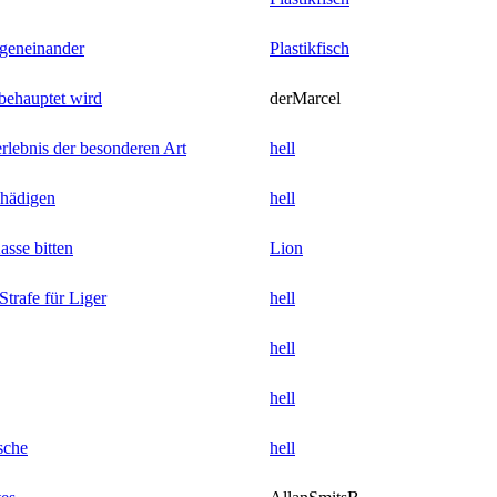
geneinander
Plastikfisch
 behauptet wird
derMarcel
rlebnis der besonderen Art
hell
chädigen
hell
sse bitten
Lion
trafe für Liger
hell
hell
hell
sche
hell