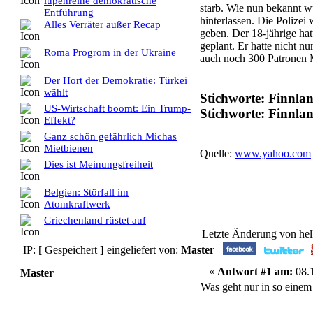
lupenreine demokratische
starb. Wie nun bekannt wu
Entführung
hinterlassen. Die Polizei
Alles Verräter außer Recap
geben. Der 18-jährige ha
geplant. Er hatte nicht nu
Roma Progrom in der Ukraine
auch noch 300 Patronen 
Der Hort der Demokratie: Türkei
wählt
Stichworte: Finnl
US-Wirtschaft boomt: Ein Trump-
Stichworte: Finn
Effekt?
Ganz schön gefährlich Michas
Mietbienen
Quelle:
www.yahoo.com
Dies ist Meinungsfreiheit
Belgien: Störfall im
Atomkraftwerk
Griechenland rüstet auf
Letzte Änderung von hel
IP: [ Gespeichert ]
eingeliefert von:
Master
«
Antwort #1 am:
08.1
Master
Was geht nur in so einem 