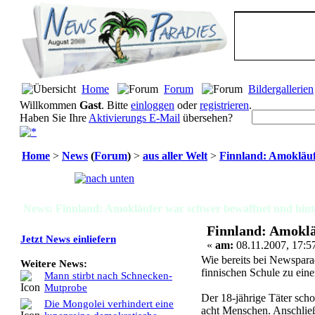
Home
Forum
Bildergallerien
Willkommen
Gast
. Bitte
einloggen
oder
registrieren
.
Haben Sie Ihre
Aktivierungs E-Mail
übersehen?
Home
>
News
(
Forum
)
>
aus aller Welt
>
Finnland: Amokläuf
Seiten:
[
1
]
News: Finnland: Amokläufer war schwer bewaffnet und hinte
Finnland: Amoklä
Jetzt News einliefern
«
am:
08.11.2007, 17:5
Wie bereits bei Newsparad
Weitere News:
finnischen Schule zu ei
Mann stirbt nach Schnecken-
Mutprobe
Der 18-jährige Täter scho
Die Mongolei verhindert eine
acht Menschen. Anschließ