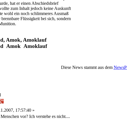
rde, hat er einen Abschiedsbrief
 wollte zum Inhalt jedoch keine Auskunft
tte wohl ein noch schlimmeres Ausmaß
r brennbare Flüssigkeit bei sich, sondern
Munition.
and, Amok, Amoklauf
land Amok Amoklauf
Diese News stammt aus dem
NewsPa
l
1.2007, 17:57:40 »
Menschen vor? Ich verstehe es nicht....