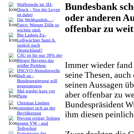
Bundesbank scho
Waffenteile im 3D-
Druck - Von der Leyen
oder anderen Au
ist dabei
Die Welthandels... -
Farce: Warum Zölle so
offenbar zu wei
wichtig sind.
Bin Ladens Ex-
Leibwächter Sami A.
zurück nach
Deutschland?
CSU ist für nur 39% der
Bürger Bayerns das
Immer wieder fand T
größte Problem
DSGVO-Abmahnwelle
seine Thesen, auch
läuft an -
Bundesregierung will
seinen Aussagen üb
gegensteuern
Mal wieder kurz vor
aber offenbar zu we
Pleite
Bundespräsident Wul
Christian Lindner
orientiert sich an der
ihm diesen peinlic
Bevölkerung
Prevent erringt Teilsieg
gegen VW - und
Teilverlust
Fortsetzung des