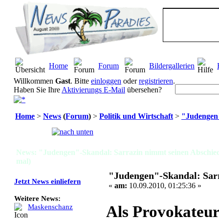
Home
Forum
Bildergallerien
Willkommen
Gast
. Bitte
einloggen
oder
registrieren
.
Haben Sie Ihre
Aktivierungs E-Mail
übersehen?
Home
>
News
(
Forum
)
>
Politik und Wirtschaft
>
"Judengen"
Seiten:
[
1
]
News: "Judengen"-Skandal: Sarrazin nimmt seinen Abschie
mal)
"Judengen"-Skandal: Sar
Jetzt News einliefern
«
am:
10.09.2010, 01:25:36 »
Weitere News:
Als Provokateur
Maskenschanz