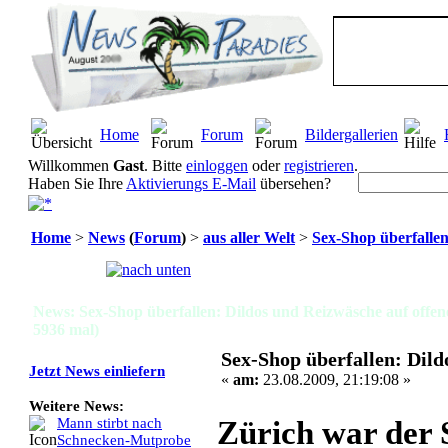
Home
Forum
Bildergallerien
Willkommen
Gast
. Bitte
einloggen
oder
registrieren
.
Haben Sie Ihre
Aktivierungs E-Mail
übersehen?
Home
>
News
(
Forum
)
>
aus aller Welt
>
Sex-Shop überfallen
Seiten:
[
1
]
News: Sex-Shop überfallen: Dildos und Reizwäsche auf offen
5936 mal)
Sex-Shop überfallen: Dild
Jetzt News einliefern
«
am:
23.08.2009, 21:19:08 »
Weitere News:
Zürich war der 
Mann stirbt nach
Schnecken-Mutprobe