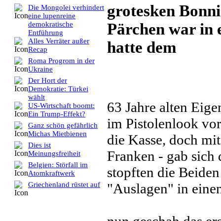
grotesken Bonni
Die Mongolei verhindert
eine lupenreine
Pärchen war in 
demokratische
Entführung
Alles Verräter außer
hatte dem
Recap
Roma Progrom in der
Ukraine
Der Hort der
Demokratie: Türkei
wählt
63 Jahre alten Eig
US-Wirtschaft boomt:
Ein Trump-Effekt?
im Pistolenlook vor
Ganz schön gefährlich
Michas Mietbienen
die Kasse, doch mit
Dies ist
Franken - gab sich 
Meinungsfreiheit
Belgien: Störfall im
stopften die Beide
Atomkraftwerk
"Auslagen" in eine
Griechenland rüstet auf