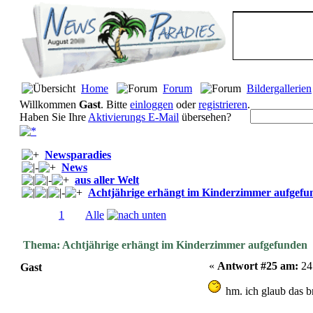
Home
Forum
Bildergallerien
Willkommen
Gast
. Bitte
einloggen
oder
registrieren
.
Haben Sie Ihre
Aktivierungs E-Mail
übersehen?
Newsparadies
News
aus aller Welt
Achtjährige erhängt im Kinderzimmer aufgefu
Seiten:
1
[
2
]
Alle
Thema: Achtjährige erhängt im Kinderzimmer aufgefunden 
«
Antwort #25 am:
24.
Gast
hm. ich glaub das b