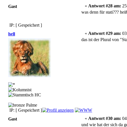
«
Antwort #28 am:
25.
Gast
was denn für stati??? heiß
IP: [ Gespeichert ]
«
Antwort #29 am:
03.
hell
das ist der Plural von "St
IP: [ Gespeichert ]
«
Antwort #30 am:
04.
Gast
und wie hat der sich da ge