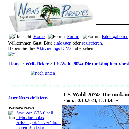
Home
Forum
Bildergallerien
Willkommen
Gast
. Bitte
einloggen
oder
registrieren
.
Haben Sie Ihre
Aktivierungs E-Mail
übersehen?
Home
>
Welt-Ticker
>
US-Wahl 2024: Die umkämpften Vorstä
Seiten:
[
1
]
News: US-Wahl 2024: Die umkämpften Vorstädterinnen in de
US-Wahl 2024: Die umkämp
Jetzt News einliefern
«
am:
30.10.2024, 17:18:43 »
Weitere News:
Start von GTA 6 soll
nicht durch das
Arbeitsgerichtsverfahren
gegen Rockstar