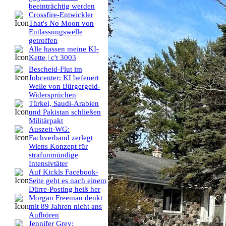
beeinträchtig werden
Crossfire-Entwickler
That's No Moon von
Entlassungswelle
getroffen
Alle hassen meine KI-
Kette | c't 3003
Bescheid-Flut im
Jobcenter: KI befeuert
Welle von Bürgergeld-
Widersprüchen
Türkei, Saudi-Arabien
und Pakistan schließen
Militärpakt
Auszeit-WG:
Fachverband zerlegt
Wiens Konzept für
strafunmündige
Intensivtäter
Auf Kickls Facebook-
Seite geht es nach einem
Dürre-Posting heiß her
Morgan Freeman denkt
mit 89 Jahren nicht ans
Aufhören
Jennifer Grey: