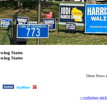
wing States
wing States
Diese News 
« vorheriges
näch