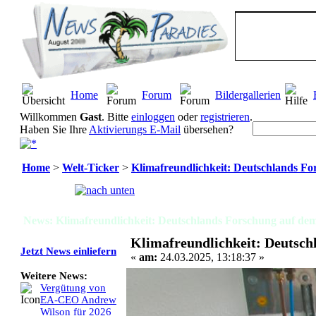
Home
Forum
Bildergallerien
Willkommen
Gast
. Bitte
einloggen
oder
registrieren
.
Haben Sie Ihre
Aktivierungs E-Mail
übersehen?
Home
>
Welt-Ticker
>
Klimafreundlichkeit: Deutschlands Fo
Seiten:
[
1
]
News: Klimafreundlichkeit: Deutschlands Forschung auf dem
Klimafreundlichkeit: Deutsch
Jetzt News einliefern
«
am:
24.03.2025, 13:18:37 »
Weitere News:
Vergütung von
EA-CEO Andrew
Wilson für 2026