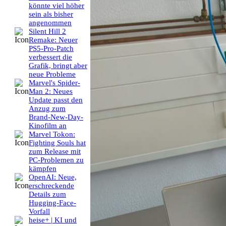
könnte viel höher
sein als bisher
angenommen
Silent Hill 2
Remake: Neuer
PS5-Pro-Patch
verbessert die
Grafik, bringt aber
neue Probleme
Marvel's Spider-
Man 2: Neues
Update passt den
Anzug zum
Brand-New-Day-
Kinofilm an
Marvel Tokon:
Fighting Souls hat
zum Release mit
PC-Problemen zu
kämpfen
OpenAI: Neue,
erschreckende
Details zum
Hugging-Face-
Vorfall
heise+ | KI und