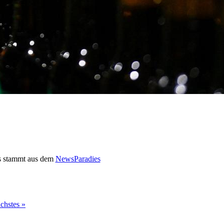
 stammt aus dem
NewsParadies
chstes »