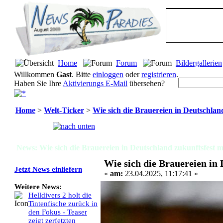
Home
Forum
Bildergallerien
Willkommen
Gast
. Bitte
einloggen
oder
registrieren
.
Haben Sie Ihre
Aktivierungs E-Mail
übersehen?
Home
>
Welt-Ticker
>
Wie sich die Brauereien in Deutschlan
Seiten:
[
1
]
News: Wie sich die Brauereien in Deutschland zukunftsfest 
Wie sich die Brauereien in
Jetzt News einliefern
«
am:
23.04.2025, 11:17:41 »
Weitere News:
Helldivers 2 holt die
Tintenfische zurück in
den Fokus - Teaser
zeigt zerfetzten