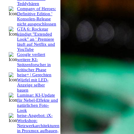
Teddybären
Company of Heroes:
Definitive Edition '
Konsolen-Release
nicht ausgeschlossen
GTA 6: Rockstar
kündigt "Extended
Look" an ' Premiere
läuft auf Netflix und
YouTube
Google verliert
weitere KI-
Spitzenforscher in
kritischer Phase
heise+ | Gerechten
Würfel mit LED-
Anzeige selber
bauen
Luminar: KI-Update
für Nebel-Effekte und
natürlichen Foto-
Look
heise-Angebot: iX-
Workshop:
Netzwerkarchitekturen
in Proxmox aufbauen,