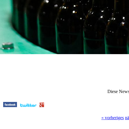
Diese News
« vorheriges
nä