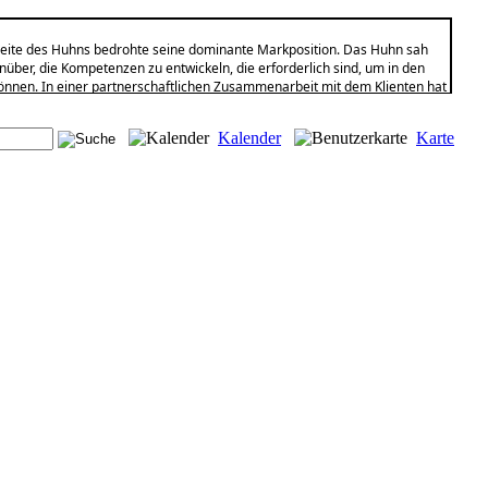
seite des Huhns bedrohte seine dominante Markposition. Das Huhn sah
über, die Kompetenzen zu entwickeln, die erforderlich sind, um in den
nen. In einer partnerschaftlichen Zusammenarbeit mit dem Klienten hat
che Distributionsstrategie und Umsetzungsprozesse zu überdenken.
nsmodells (GIM) hat MC KINSEY dem Huhn geholfen, seine Fähigkeiten,
Kalender
Karte
ng einzusetzen, um die Mitarbeiter, Prozesse und Technologien des
mtstrategie innerhalb des Programm-Management-Rahmens auszurichten.
m von Straßen-Analysten und besten Hühnern sowie Andersen Beratern
ansportindustrie heran, die in 2tägigen Besprechungen ihr persönliches
 auch deutlich, auf ein gemeinsames Niveau brachten und die Synergien
eichen, nämlich die Erarbeitung und Umsetzung eines
b des mittleren Geflügelprozesses. Die Besprechungen fanden in einer
ungsvolle Testatmosphähre zu erhalten, die auf Strategien basiert, auf
onsistente, klare und einzigartige Marktaussage hinausläuft. MC KINSEY hat
erfolgreicher zu werden.