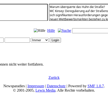
Warum überquerte das Huhn die Straße?
MC Kinsey: Deregulierung auf der Straßen
sich signifikanten Herausforderungen gegen
neuen Wettbewerbsmärkten bestehen zu kön
MC KINSEY dem Huhn geholfen, eine physis
Unter Verwendung des Geflügel-Integratio
Hilfe
Methodologien, Wissen, Kapital und Erfahru
Huhns für die Unterstützung seiner Gesa
MC KINSEY zog ein diverses Cross-Spektru
mit breitgefächerten Erfahrungen in der Tr
Wissenskapital, sowohl stillschweigend als
herstellten, um das unbedingte Ziel zu err
unternehmensweiten Werterahmens innerhal
parkähnlichen Umgebung statt, um eine wirk
nnen nicht weiter fortfahren.
die Industrie fokussiert ist und auf eine k
dem Huhn geholfen, sich zu verändern, um 
Zurück
Newsparadies |
Impressum
|
Datenschutz
| Powered by
SMF 1.0.7
.
© 2001-2005,
Lewis Media
. Alle Rechte vorbehalten.