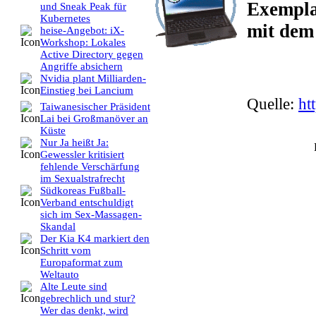
Exempla
und Sneak Peak für
Kubernetes
mit dem
heise-Angebot: iX-
Workshop: Lokales
Active Directory gegen
Angriffe absichern
Nvidia plant Milliarden-
Einstieg bei Lancium
Quelle:
ht
Taiwanesischer Präsident
Lai bei Großmanöver an
Küste
Nur Ja heißt Ja:
Gewessler kritisiert
fehlende Verschärfung
im Sexualstrafrecht
Südkoreas Fußball-
Verband entschuldigt
sich im Sex-Massagen-
Skandal
Der Kia K4 markiert den
Schritt vom
Europaformat zum
Weltauto
Alte Leute sind
gebrechlich und stur?
Wer das denkt, wird