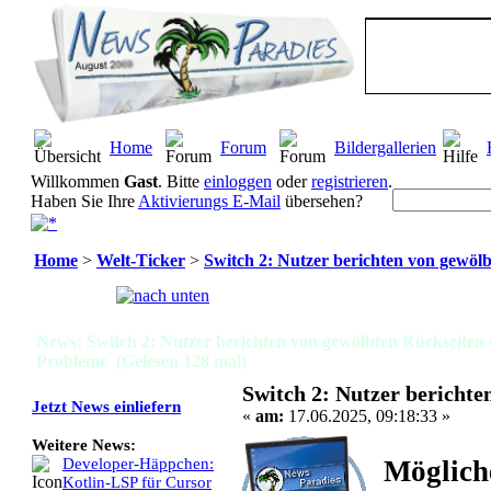
Home
Forum
Bildergallerien
Willkommen
Gast
. Bitte
einloggen
oder
registrieren
.
Haben Sie Ihre
Aktivierungs E-Mail
übersehen?
Home
>
Welt-Ticker
>
Switch 2: Nutzer berichten von gewö
Seiten:
[
1
]
News: Switch 2: Nutzer berichten von gewölbten Rückseiten
Probleme (Gelesen 128 mal)
Switch 2: Nutzer bericht
Jetzt News einliefern
«
am:
17.06.2025, 09:18:33 »
Weitere News:
Möglich
Developer-Häppchen:
Kotlin-LSP für Cursor