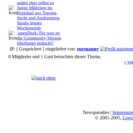
später eher selbst so
Junge Mädchen im
Kreislauf aus Trauma,
Sucht und Ausbeutung:
Sarahs letztes
Wochenende
openDesk: Für wen ist
die Community-Version
überhaupt gedacht?
IP: [ Gespeichert ]
eingeliefert von:
eurogamer
0 Mitglieder und 1 Gast betrachten dieses Thema.
« vo
Seiten:
[
1
]
Newsparadies |
Impressum
© 2001-2005,
Lewi