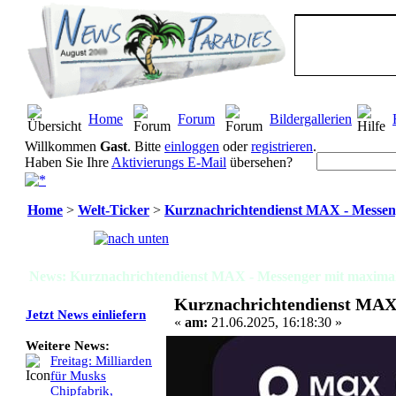
Home
Forum
Bildergallerien
Willkommen
Gast
. Bitte
einloggen
oder
registrieren
.
Haben Sie Ihre
Aktivierungs E-Mail
übersehen?
Home
>
Welt-Ticker
>
Kurznachrichtendienst MAX - Messen
Seiten:
[
1
]
News: Kurznachrichtendienst MAX - Messenger mit maximal
Kurznachrichtendienst MAX
Jetzt News einliefern
«
am:
21.06.2025, 16:18:30 »
Weitere News:
Freitag: Milliarden
für Musks
Chipfabrik,