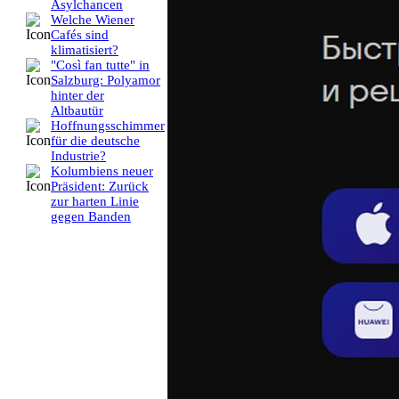
Asylchancen
Welche Wiener
Cafés sind
klimatisiert?
"Così fan tutte" in
Salzburg: Polyamor
hinter der
Altbautür
Hoffnungsschimmer
für die deutsche
Industrie?
Kolumbiens neuer
Präsident: Zurück
zur harten Linie
gegen Banden