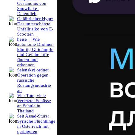
Geständnis von
Snowflake-
Datendieb
Gefährlicher Hype:
Das unterschätzte
Unfallrisiko von E-
Scootern
heise+ | Wie
autonome Drohnen
künftig Giftdämpfe
und Gefahrstoffe
finden und
erkennen
Selenskyj ordnet
Operation gegen
russische
Rüstungsindustrie
an
Vier Tote, viele
Verletzte: Schüsse
an Schule in
Thailand
Seit Assad-Sturz:
Syrische Flüchtlinge
in Österreich mit
geringeren