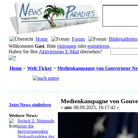
Home
Forum
Bildergallerien
Willkommen
Gast
. Bitte
einloggen
oder
registrieren
.
Haben Sie Ihre
Aktivierungs E-Mail
übersehen?
Home
>
Welt-Ticker
>
Medienkampagne von Gouverneur Ne
Seiten:
[
1
]
News: Medienkampagne von Gouverneur Newsom: Trollen g
Medienkampagne von Gouver
Jetzt News einliefern
«
am:
08.09.2025, 16:17:42 »
Weitere News:
Switch 2: Nintendo
zeigt die
hervorragenden
Verkaufszahlen der