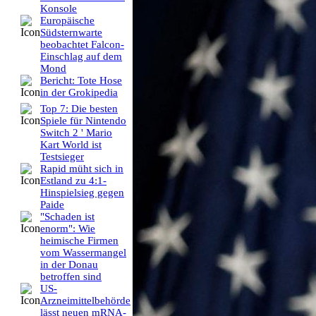
Konsole
Europäische
Südsternwarte
beobachtet Falcon-
Einschlag auf dem
Mond
Bericht: Tote Hose
in der Grokipedia
Top 7: Die besten
Spiele für Nintendo
Switch 2 ' Mario
Kart World ist
Testsieger
Rapid müht sich in
Estland zu 4:1-
Hinspielsieg gegen
Paide
"Schaden ist
enorm": Wie
heimische Firmen
vom Wassermangel
in der Donau
betroffen sind
US-
Arzneimittelbehörde
lässt neuen mRNA-