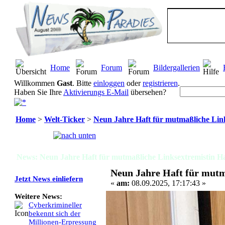
Home
Forum
Bildergallerien
Willkommen
Gast
. Bitte
einloggen
oder
registrieren
.
Haben Sie Ihre
Aktivierungs E-Mail
übersehen?
Home
>
Welt-Ticker
>
Neun Jahre Haft für mutmaßliche Link
Seiten:
[
1
]
News: Neun Jahre Haft für mutmaßliche Linksextremistin Ha
Neun Jahre Haft für mutm
Jetzt News einliefern
«
am:
08.09.2025, 17:17:43 »
Weitere News:
Cyberkrimineller
bekennt sich der
Millionen-Erpressung