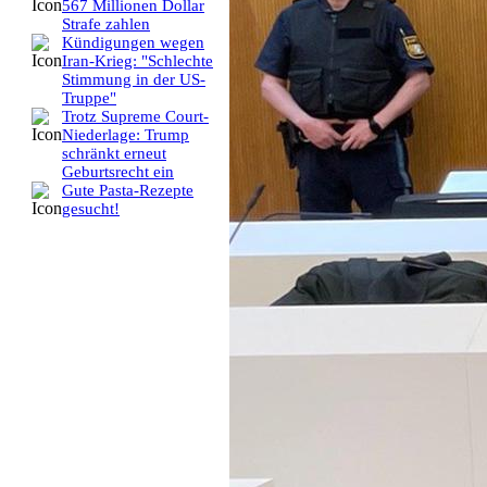
567 Millionen Dollar
Strafe zahlen
Kündigungen wegen
Iran-Krieg: "Schlechte
Stimmung in der US-
Truppe"
Trotz Supreme Court-
Niederlage: Trump
schränkt erneut
Geburtsrecht ein
Gute Pasta-Rezepte
gesucht!