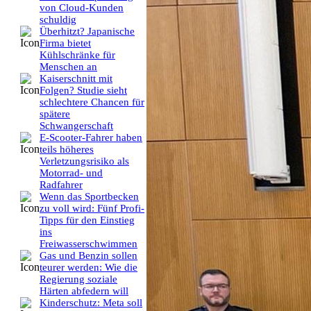
von Cloud-Kunden
schuldig
Überhitzt? Japanische
Firma bietet
Kühlschränke für
Menschen an
Kaiserschnitt mit
Folgen? Studie sieht
schlechtere Chancen für
spätere
Schwangerschaft
E-Scooter-Fahrer haben
teils höheres
Verletzungsrisiko als
Motorrad- und
Radfahrer
Wenn das Sportbecken
zu voll wird: Fünf Profi-
Tipps für den Einstieg
ins
Freiwasserschwimmen
Gas und Benzin sollen
teurer werden: Wie die
Regierung soziale
Härten abfedern will
Kinderschutz: Meta soll