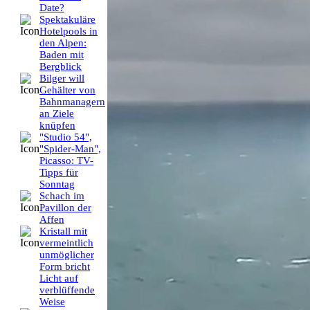
Date?
Spektakuläre
Hotelpools in
den Alpen:
Baden mit
Bergblick
Bilger will
Gehälter von
Bahnmanagern
an Ziele
knüpfen
"Studio 54",
"Spider-Man",
Picasso: TV-
Tipps für
Sonntag
Schach im
Pavillon der
Affen
Kristall mit
vermeintlich
unmöglicher
Form bricht
Licht auf
verblüffende
Weise