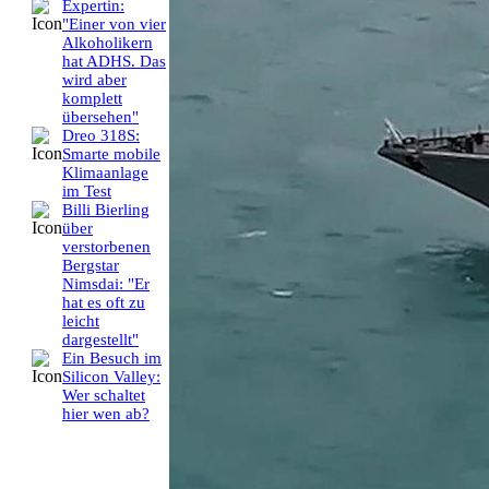
Expertin:
"Einer von vier
Alkoholikern
hat ADHS. Das
wird aber
komplett
übersehen"
Dreo 318S:
Smarte mobile
Klimaanlage
im Test
Billi Bierling
über
verstorbenen
Bergstar
Nimsdai: "Er
hat es oft zu
leicht
dargestellt"
Ein Besuch im
Silicon Valley:
Wer schaltet
hier wen ab?