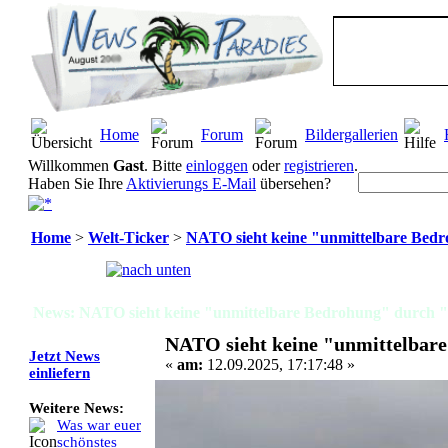
Home
Forum
Bildergallerien
Willkommen
Gast
. Bitte
einloggen
oder
registrieren
.
Haben Sie Ihre
Aktivierungs E-Mail
übersehen?
Home
>
Welt-Ticker
>
NATO sieht keine "unmittelbare Bed
Seiten:
[
1
]
News: NATO sieht keine "unmittelbare Bedrohung" durch "
NATO sieht keine "unmittelbar
Jetzt News
«
am:
12.09.2025, 17:17:48 »
einliefern
Weitere News:
Was war euer
schönstes