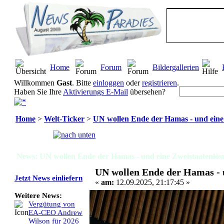
Home
Forum
Bildergallerien
Willkommen
Gast
. Bitte
einloggen
oder
registrieren
.
Haben Sie Ihre
Aktivierungs E-Mail
übersehen?
Home
>
Welt-Ticker
>
UN wollen Ende der Hamas - und eine
Seiten:
[
1
]
News: UN wollen Ende der Hamas - und eine Zweistaatenlös
UN wollen Ende der Hamas - 
Jetzt News einliefern
«
am:
12.09.2025, 21:17:45 »
Weitere News:
Vergütung von
EA-CEO Andrew
Wilson für 2026