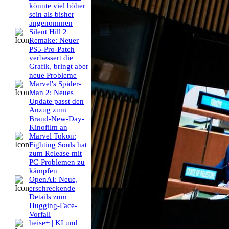
könnte viel höher
sein als bisher
angenommen
Silent Hill 2
Remake: Neuer
PS5-Pro-Patch
verbessert die
Grafik, bringt aber
neue Probleme
Marvel's Spider-
Man 2: Neues
Update passt den
Anzug zum
Brand-New-Day-
Kinofilm an
Marvel Tokon:
Fighting Souls hat
zum Release mit
PC-Problemen zu
kämpfen
OpenAI: Neue,
erschreckende
Details zum
Hugging-Face-
Vorfall
heise+ | KI und