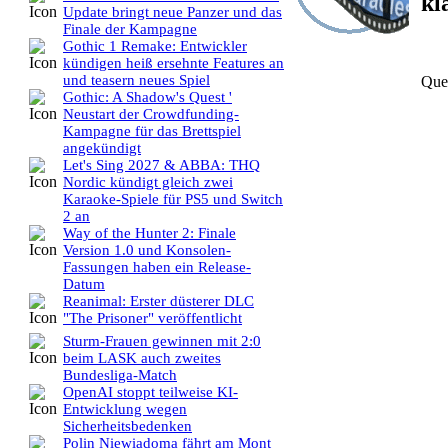
kl
Update bringt neue Panzer und das
Finale der Kampagne
Gothic 1 Remake: Entwickler
kündigen heiß ersehnte Features an
und teasern neues Spiel
Que
Gothic: A Shadow's Quest '
Neustart der Crowdfunding-
Kampagne für das Brettspiel
angekündigt
Let's Sing 2027 & ABBA: THQ
Nordic kündigt gleich zwei
Karaoke-Spiele für PS5 und Switch
2 an
Way of the Hunter 2: Finale
Version 1.0 und Konsolen-
Fassungen haben ein Release-
Datum
Reanimal: Erster düsterer DLC
"The Prisoner" veröffentlicht
Sturm-Frauen gewinnen mit 2:0
beim LASK auch zweites
Bundesliga-Match
OpenAI stoppt teilweise KI-
Entwicklung wegen
Sicherheitsbedenken
Polin Niewiadoma fährt am Mont