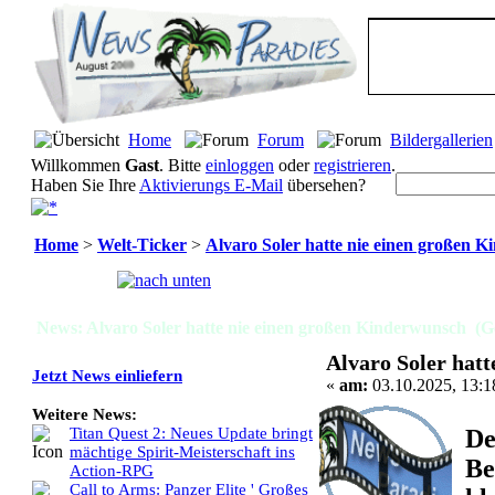
Home
Forum
Bildergallerien
Willkommen
Gast
. Bitte
einloggen
oder
registrieren
.
Haben Sie Ihre
Aktivierungs E-Mail
übersehen?
Home
>
Welt-Ticker
>
Alvaro Soler hatte nie einen großen 
Seiten:
[
1
]
News: Alvaro Soler hatte nie einen großen Kinderwunsch (Ge
Alvaro Soler hat
Jetzt News einliefern
«
am:
03.10.2025, 13:1
Weitere News:
De
Titan Quest 2: Neues Update bringt
mächtige Spirit-Meisterschaft ins
Be
Action-RPG
Call to Arms: Panzer Elite ' Großes