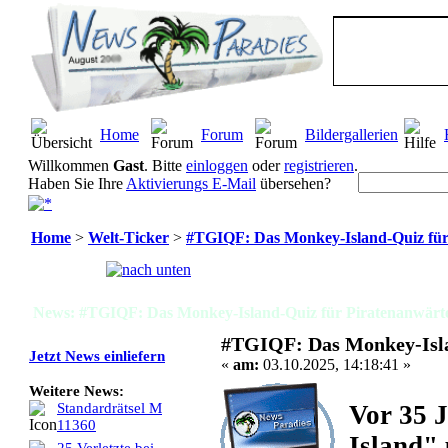
Home
Forum
Bildergallerien
Willkommen
Gast
. Bitte
einloggen
oder
registrieren
.
Haben Sie Ihre
Aktivierungs E-Mail
übersehen?
Home
>
Welt-Ticker
>
#TGIQF: Das Monkey-Island-Quiz für
Seiten:
[
1
]
News: #TGIQF: Das Monkey-Island-Quiz für Piratenanwärte
#TGIQF: Das Monkey-Isla
Jetzt News einliefern
«
am:
03.10.2025, 14:18:41 »
Weitere News:
Vor 35 
Standardrätsel M
11360
Island" 