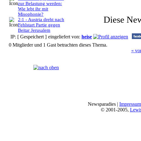
zur Belastung werden:
Wie lebt ihr mit
Misophonie?
Diese Ne
2:1 - Austria dreht nach
Fehlstart Partie gegen
Beitar Jerusalem
IP: [ Gespeichert ]
eingeliefert von:
heise
0 Mitglieder und 1 Gast betrachten dieses Thema.
« vo
Seiten:
[
1
]
Newsparadies |
Impressum
© 2001-2005,
Lewi