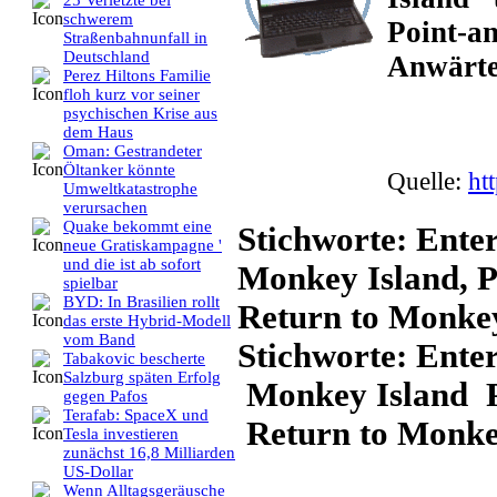
25 Verletzte bei
schwerem
Point-an
Straßenbahnunfall in
Deutschland
Anwärte
Perez Hiltons Familie
floh kurz vor seiner
psychischen Krise aus
dem Haus
Oman: Gestrandeter
Öltanker könnte
Quelle:
ht
Umweltkatastrophe
verursachen
Quake bekommt eine
Stichworte: Enter
neue Gratiskampagne '
und die ist ab sofort
Monkey Island, Po
spielbar
BYD: In Brasilien rollt
Return to Monkey
das erste Hybrid-Modell
vom Band
Stichworte: Ente
Tabakovic bescherte
Salzburg späten Erfolg
Monkey Island P
gegen Pafos
Terafab: SpaceX und
Return to Monke
Tesla investieren
zunächst 16,8 Milliarden
US-Dollar
Wenn Alltagsgeräusche