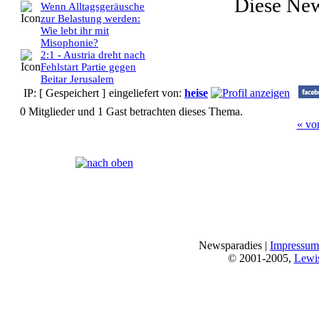
Diese Ne
Wenn Alltagsgeräusche
zur Belastung werden:
Wie lebt ihr mit
Misophonie?
2:1 - Austria dreht nach
Fehlstart Partie gegen
Beitar Jerusalem
IP: [ Gespeichert ]
eingeliefert von:
heise
0 Mitglieder und 1 Gast betrachten dieses Thema.
« vo
Seiten:
[
1
]
Newsparadies |
Impressum
© 2001-2005,
Lewi