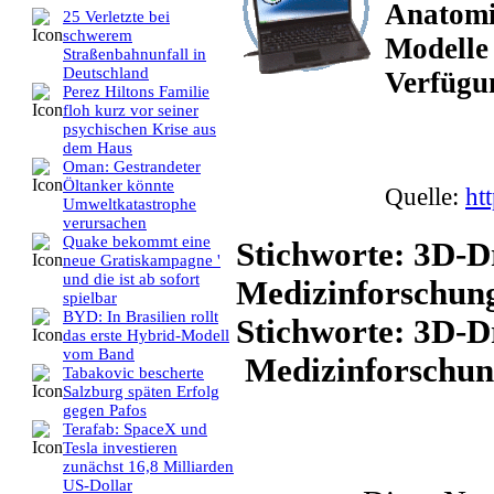
Anatomi
25 Verletzte bei
schwerem
Modelle
Straßenbahnunfall in
Deutschland
Verfügu
Perez Hiltons Familie
floh kurz vor seiner
psychischen Krise aus
dem Haus
Oman: Gestrandeter
Öltanker könnte
Quelle:
ht
Umweltkatastrophe
verursachen
Quake bekommt eine
Stichworte: 3D-D
neue Gratiskampagne '
und die ist ab sofort
Medizinforschung
spielbar
BYD: In Brasilien rollt
Stichworte: 3D-
das erste Hybrid-Modell
vom Band
Medizinforschun
Tabakovic bescherte
Salzburg späten Erfolg
gegen Pafos
Terafab: SpaceX und
Tesla investieren
zunächst 16,8 Milliarden
US-Dollar