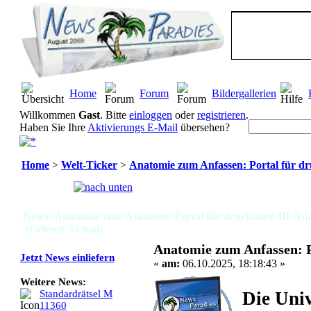
Home
Forum
Bildergallerien
Willkommen
Gast
. Bitte
einloggen
oder
registrieren
.
Haben Sie Ihre
Aktivierungs E-Mail
übersehen?
Home
>
Welt-Ticker
>
Anatomie zum Anfassen: Portal für d
Seiten:
[
1
]
News: Anatomie zum Anfassen: Portal für druckbare 3D-An
(Gelesen 53 mal)
Anatomie zum Anfassen: 
Jetzt News einliefern
«
am:
06.10.2025, 18:18:43 »
Weitere News:
Die Univ
Standardrätsel M
11360