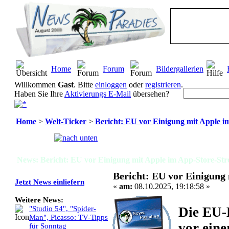
Home
Forum
Bildergallerien
Willkommen
Gast
. Bitte
einloggen
oder
registrieren
.
Haben Sie Ihre
Aktivierungs E-Mail
übersehen?
Home
>
Welt-Ticker
>
Bericht: EU vor Einigung mit Apple im
Seiten:
[
1
]
News: Bericht: EU vor Einigung mit Apple im App-Store-Stre
Bericht: EU vor Einigung 
Jetzt News einliefern
«
am:
08.10.2025, 19:18:58 »
Weitere News:
Die EU-
"Studio 54", "Spider-
Man", Picasso: TV-Tipps
vor ein
für Sonntag