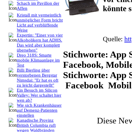
Schach im Pavillon der
könnte s
Affen
Kristall mit vermeintlich
unmöglicher Form bricht
Licht auf verblüffende
Weise
Expertin: "Einer von vier
Quelle:
ht
Alkoholikern hat ADHS.
Das wird aber komplett
übersehen"
Stichworte: App S
Dreo 318S: Smarte
mobile Klimaanlage im
Facebook, Mobile
Test
Billi Bierling über
Stichworte: App 
verstorbenen Bergstar
Nimsdai: "Er hat es oft
Facebook Mobile
zu leicht dargestellt"
Ein Besuch im Silicon
Valley: Wer schaltet hier
wen ab?
Wie sich Krankenhäuser
auf Demenz-Patienten
einstellen
Diese Ne
Kanadische Provinz
British Columbia ruft
wegen Waldbränden