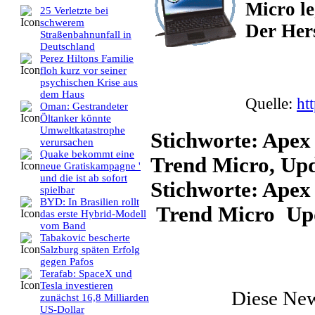
Micro le
25 Verletzte bei
schwerem
Der Hers
Straßenbahnunfall in
Deutschland
Perez Hiltons Familie
floh kurz vor seiner
psychischen Krise aus
dem Haus
Quelle:
ht
Oman: Gestrandeter
Öltanker könnte
Umweltkatastrophe
Stichworte: Apex 
verursachen
Quake bekommt eine
Trend Micro, Up
neue Gratiskampagne '
und die ist ab sofort
Stichworte: Ape
spielbar
BYD: In Brasilien rollt
Trend Micro Up
das erste Hybrid-Modell
vom Band
Tabakovic bescherte
Salzburg späten Erfolg
gegen Pafos
Terafab: SpaceX und
Tesla investieren
Diese Ne
zunächst 16,8 Milliarden
US-Dollar