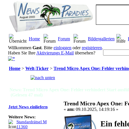
Home
Forum
Bildergallerien
Willkommen
Gast
. Bitte
einloggen
oder
registrieren
.
Haben Sie Ihre
Aktivierungs E-Mail
übersehen?
Home
>
Welt-Ticker
>
Trend Micro Apex One: Fehler verhind
Seiten:
[
1
]
News: Trend Micro Apex One: Fehler verhindert Start ausfü
(Gelesen 47 mal)
Trend Micro Apex One: Fe
Jetzt News einliefern
«
am:
09.10.2025, 14:19:16 »
Weitere News:
Ein feh
Standardrätsel M
11360