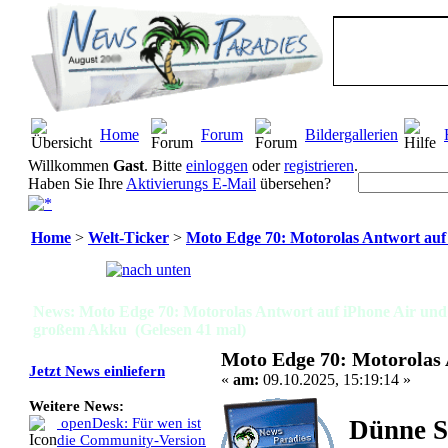
Home
Forum
Bildergallerien
Willkommen
Gast
. Bitte
einloggen
oder
registrieren
.
Haben Sie Ihre
Aktivierungs E-Mail
übersehen?
Home
>
Welt-Ticker
>
Moto Edge 70: Motorolas Antwort auf
Seiten:
[
1
]
News: Moto Edge 70: Motorolas Antwort auf iPhone Air und
großem Akku (Gelesen 41 mal)
Moto Edge 70: Motorolas 
Jetzt News einliefern
«
am:
09.10.2025, 15:19:14 »
Weitere News:
Dünne S
openDesk: Für wen ist
die Community-Version