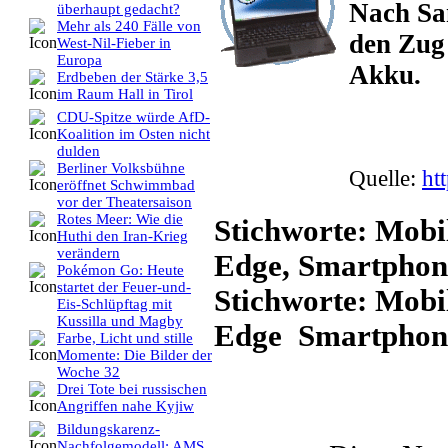
Nach Sa
überhaupt gedacht?
Mehr als 240 Fälle von
den Zug 
West-Nil-Fieber in
Europa
Akku.
Erdbeben der Stärke 3,5
im Raum Hall in Tirol
CDU-Spitze würde AfD-
Koalition im Osten nicht
dulden
Berliner Volksbühne
Quelle:
ht
eröffnet Schwimmbad
vor der Theatersaison
Rotes Meer: Wie die
Stichworte: Mobi
Huthi den Iran-Krieg
verändern
Edge, Smartphone
Pokémon Go: Heute
startet der Feuer-und-
Stichworte: Mob
Eis-Schlüpftag mit
Kussilla und Magby
Edge Smartphon
Farbe, Licht und stille
Momente: Die Bilder der
Woche 32
Drei Tote bei russischen
Angriffen nahe Kyjiw
Bildungskarenz-
Nachfolgemodell: AMS