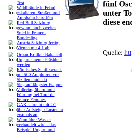
fünf Osc
Test
Waldbrände in Friaul
unter T
eskalieren: Straßen und
Autobahn betroffen
diese en
Red Bull Salzburg
gewinnt auch zweites
Spiel in Frauen-
Bundesliga
Austria Salzburg fertigt
Vienna mit 4:1 ab
Quelle:
ht
Orban-Kritiker Baka soll
Ungarns neuer Präsident
werden
Römisches Schiffswrack
mit 500 Amphoren vor
Sizilien entdeckt
Sieg auf längster Etappe:
Vollering übernimmt
Führung bei Tour de
France Femmes
GAK schreibt mit 2:1
über Aufsteiger Lustenau
erstmals an
Wenn über Wasser
verhandelt wird - das
Beispiel Ungarn und