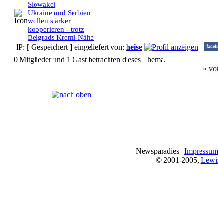
Slowakei
Ukraine und Serbien
wollen stärker
kooperieren - trotz
Belgrads Kreml-Nähe
IP: [ Gespeichert ]
eingeliefert von:
heise
0 Mitglieder und 1 Gast betrachten dieses Thema.
« vo
Seiten:
[
1
]
Newsparadies |
Impressum
© 2001-2005,
Lewi