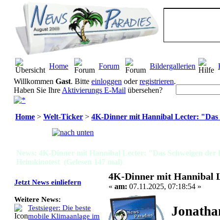
Home
Forum
Bildergallerien
Willkommen
Gast
. Bitte
einloggen
oder
registrieren
.
Haben Sie Ihre
Aktivierungs E-Mail
übersehen?
Home
>
Welt-Ticker
>
4K-Dinner mit Hannibal Lecter: "Da
Seiten:
[
1
]
News: 4K-Dinner mit Hannibal Lecter: "Das Schweigen de
Heimkinotest (Gelesen 147 mal)
4K-Dinner mit Hannibal 
Jetzt News einliefern
«
am:
07.11.2025, 07:18:54 »
Weitere News:
Jonatha
Testsieger: Die beste
mobile Klimaanlage im