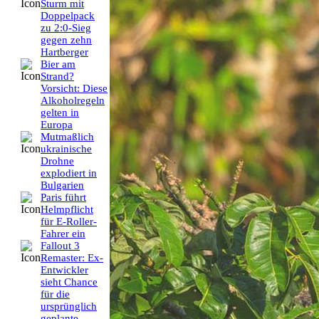
Sturm mit
Doppelpack
zu 2:0-Sieg
gegen zehn
Hartberger
Bier am
Strand?
Vorsicht: Diese
Alkoholregeln
gelten in
Europa
Mutmaßlich
ukrainische
Drohne
explodiert in
Bulgarien
Paris führt
Helmpflicht
für E-Roller-
Fahrer ein
Fallout 3
Remaster: Ex-
Entwickler
sieht Chance
für die
ursprünglich
geplante