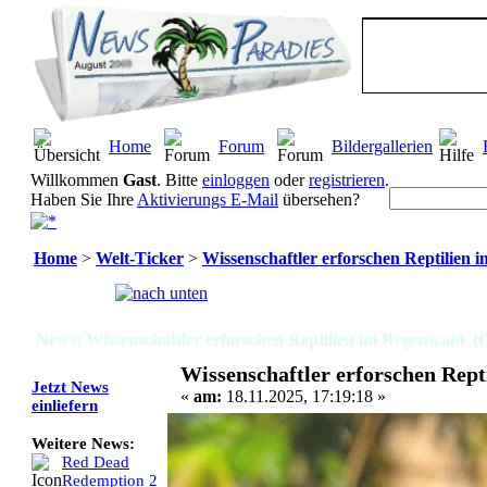
Home
Forum
Bildergallerien
Willkommen
Gast
. Bitte
einloggen
oder
registrieren
.
Haben Sie Ihre
Aktivierungs E-Mail
übersehen?
Home
>
Welt-Ticker
>
Wissenschaftler erforschen Reptilien
Seiten:
[
1
]
News: Wissenschaftler erforschen Reptilien im Regenwald (G
Wissenschaftler erforschen Rep
Jetzt News
«
am:
18.11.2025, 17:19:18 »
einliefern
Weitere News:
Red Dead
Redemption 2