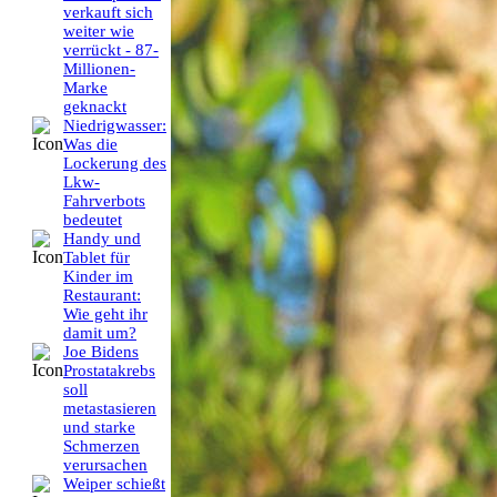
verkauft sich
weiter wie
verrückt - 87-
Millionen-
Marke
geknackt
Niedrigwasser:
Was die
Lockerung des
Lkw-
Fahrverbots
bedeutet
Handy und
Tablet für
Kinder im
Restaurant:
Wie geht ihr
damit um?
Joe Bidens
Prostatakrebs
soll
metastasieren
und starke
Schmerzen
verursachen
Weiper schießt