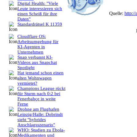
Digital Health: "Viele
Leute interessieren sich
Quelle:
http://
einen Scheiß für ihre
Daten"
Standardrätsel K 11359
Cloudflare OS:
Arbeitsumgebung für
KI-Agenten in
Unternehmen
Snap verbannt KI-
Videos aus Snapchat
Spotlight
Hat jemand schon einen
alten Wohnwagen
vermietet?
Champions League rückt
für Sturm nach 0:2 bei
Fenerbahçe in weite
Ferne
Drohne am Flughafen
Leipzig/Halle: Dobrindt
sieht "hybrides
Anschlagsszenario"
WHO: Studien zu Ebola-
Medikamenten und