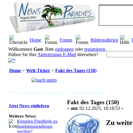
Home
Forum
Bildergallerien
Willkommen
Gast
. Bitte
einloggen
oder
registrieren
.
Haben Sie Ihre
Aktivierungs E-Mail
übersehen?
Home
>
Welt-Ticker
>
Fakt des Tages (150)
Seiten:
[
1
]
News: Fakt des Tages (150) (Gelesen 161 mal)
Fakt des Tages (150)
Jetzt News einliefern
«
am:
02.12.2025, 18:18:53 »
Weitere News:
Zu weite
Könnten Friedhöfe zu
Insektenparadiesen
werden?