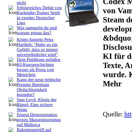
Codex Mo
nicht
Erfolgreiches Debüt von
von Vamp
Karlsruhe-Trainer Senft
Steam d
in zweiter Deutscher
Liga
develop
Was sammelst du und
warum genau das?
&bdquo;
Krimi-Autorin Petra
Hartlieb: "Habe so ein
Disclosu
Gefühl, dass es immer
KI für 
unversöhnlicher wird"
Dem Publikum gefallen
Texte, 
KI-Kurzgeschichten
besser als Prosa von
wurde. K
Menschen
Kann der neue britische
Mehr
Premier Burnham
Obdachlosigkeit
beenden?
Sam Loyd, König der
Rätsel: Eine sichere
Wette
Quelle:
ht
Erneut Demonstration
gegen Massentourismus
auf Mallorca
Raketenangriff auf