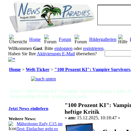
Home
Forum
Bildergallerien
Willkommen
Gast
. Bitte
einloggen
oder
registrieren
.
Haben Sie Ihre
Aktivierungs E-Mail
übersehen?
Home
>
Welt-Ticker
>
"100 Prozent KI": Vampire Survivors-K
Seiten:
[
1
]
News: "100 Prozent KI": Vampire Survivors-Kopie Codex Mor
Steam heftige Kritik (Gelesen 131 mal)
"100 Prozent KI": Vampir
Jetzt News einliefern
heftige Kritik
«
am:
15.12.2025, 10:18:47 »
Weitere News:
Mähroboter Eufy C15 im
Test: Einfacher geht es