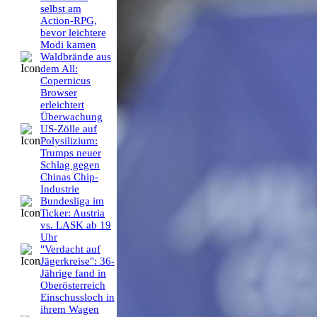
selbst am
Action-RPG,
bevor leichtere
Modi kamen
Waldbrände aus
dem All:
Copernicus
Browser
erleichtert
Überwachung
US-Zölle auf
Polysilizium:
Trumps neuer
Schlag gegen
Chinas Chip-
Industrie
Bundesliga im
Ticker: Austria
vs. LASK ab 19
Uhr
"Verdacht auf
Jägerkreise": 36-
Jährige fand in
Oberösterreich
Einschussloch in
ihrem Wagen