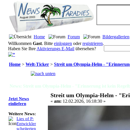
Home
Forum
Bildergallerien
Willkommen
Gast
. Bitte
einloggen
oder
registrieren
.
Haben Sie Ihre
Aktivierungs E-Mail
übersehen?
Home
>
Welt-Ticker
>
Streit um Olympia-Helm - "Erinnerung
Seiten:
[
1
]
News: Streit um Olympia-Helm - "Erinnerung ist kein Regel
Streit um Olympia-Helm - "Eri
Jetzt News
«
am:
12.02.2026, 16:18:30 »
einliefern
Weitere News:
Lies of P:
Entwickler
scheiterten