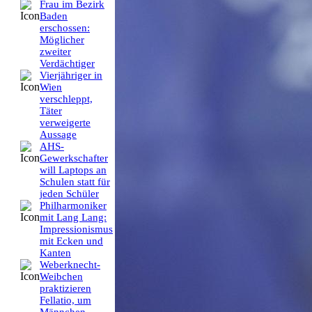
Frau im Bezirk
Baden
erschossen:
Möglicher
zweiter
Verdächtiger
Vierjähriger in
Wien
verschleppt,
Täter
verweigerte
Aussage
AHS-
Gewerkschafter
will Laptops an
Schulen statt für
jeden Schüler
Philharmoniker
mit Lang Lang:
Impressionismus
mit Ecken und
Kanten
Weberknecht-
Weibchen
praktizieren
Fellatio, um