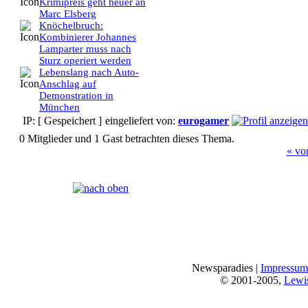
Krimipreis geht heuer an
Marc Elsberg
Knöchelbruch:
Kombinierer Johannes
Lamparter muss nach
Sturz operiert werden
Lebenslang nach Auto-
Anschlag auf
Demonstration in
München
IP: [ Gespeichert ]
eingeliefert von:
eurogamer
0 Mitglieder und 1 Gast betrachten dieses Thema.
« vo
Seiten:
[
1
]
Newsparadies |
Impressum
© 2001-2005,
Lewi