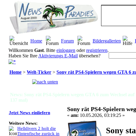
Home
Forum
Bildergallerien
Willkommen
Gast
. Bitte
einloggen
oder
registrieren
.
Haben Sie Ihre
Aktivierungs E-Mail
übersehen?
Home
>
Welt-Ticker
>
Sony rät PS4-Spielern wegen GTA 6 z
Seiten:
[
1
]
News: Sony rät PS4-Spielern wegen GTA 6 zum Wechsel auf 
137 mal)
Sony rät PS4-Spielern we
Jetzt News einliefern
«
am:
10.05.2026, 03:19:25 »
Weitere News:
Sony st
Helldivers 2 holt die
Tintenfische zurück in