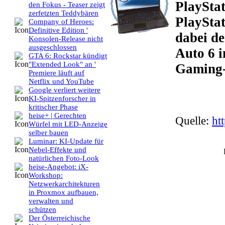
PlayStat
den Fokus - Teaser zeigt
zerfetzten Teddybären
PlayStat
Company of Heroes:
Definitive Edition '
dabei d
Konsolen-Release nicht
ausgeschlossen
Auto 6 i
GTA 6: Rockstar kündigt
"Extended Look" an '
Gaming-R
Premiere läuft auf
Netflix und YouTube
Google verliert weitere
KI-Spitzenforscher in
kritischer Phase
heise+ | Gerechten
Quelle:
ht
Würfel mit LED-Anzeige
selber bauen
Luminar: KI-Update für
Nebel-Effekte und
natürlichen Foto-Look
heise-Angebot: iX-
Workshop:
Netzwerkarchitekturen
in Proxmox aufbauen,
verwalten und
schützen
Der Österreichische