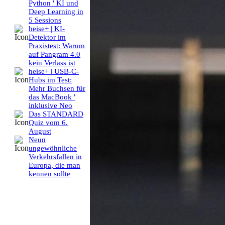
Python ' KI und
Deep Learning in
5 Sessions
heise+ | KI-
Detektor im
Praxistest: Warum
auf Pangram 4.0
kein Verlass ist
heise+ | USB-C-
Hubs im Test:
Mehr Buchsen für
das MacBook '
inklusive Neo
Das STANDARD
Quiz vom 6.
August
Neun
ungewöhnliche
Verkehrsfallen in
Europa, die man
kennen sollte