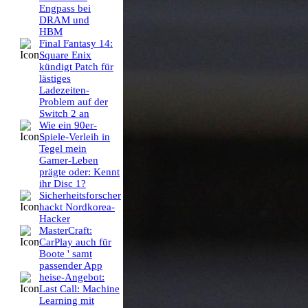
Engpass bei
DRAM und
HBM
Final Fantasy 14:
Square Enix
kündigt Patch für
lästiges
Ladezeiten-
Problem auf der
Switch 2 an
Wie ein 90er-
Spiele-Verleih in
Tegel mein
Gamer-Leben
prägte oder: Kennt
ihr Disc 1?
Sicherheitsforscher
hackt Nordkorea-
Hacker
MasterCraft:
CarPlay auch für
Boote ' samt
passender App
heise-Angebot:
Last Call: Machine
Learning mit