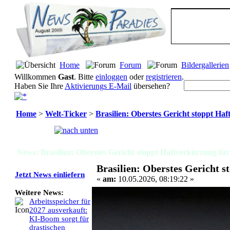
Home
Forum
Bildergallerien
Willkommen
Gast
. Bitte
einloggen
oder
registrieren
.
Haben Sie Ihre
Aktivierungs E-Mail
übersehen?
Home
>
Welt-Ticker
>
Brasilien: Oberstes Gericht stoppt Ha
Seiten:
[
1
]
News: Brasilien: Oberstes Gericht stoppt Haftverkürzung fü
Brasilien: Oberstes Gericht 
Jetzt News einliefern
«
am:
10.05.2026, 08:19:22 »
Weitere News:
Arbeitsspeicher für
2027 ausverkauft:
KI-Boom sorgt für
drastischen