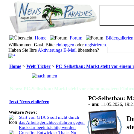
Home
Forum
Bildergallerien
Willkommen
Gast
. Bitte
einloggen
oder
registrieren
.
Haben Sie Ihre
Aktivierungs E-Mail
übersehen?
Home
>
Welt-Ticker
>
PC-Selbstbau: Markt steht vor einem
Seiten:
[
1
]
News: PC-Selbstbau: Markt steht vor einem massiven Einbru
PC-Selbstbau: Ma
Jetzt News einliefern
«
am:
11.05.2026, 19:2
Weitere News:
De
Start von GTA 6 soll nicht durch
das Arbeitsgerichtsverfahren gegen
st
Rockstar beeinträchtig werden
Crossfire-Entwickler That's No