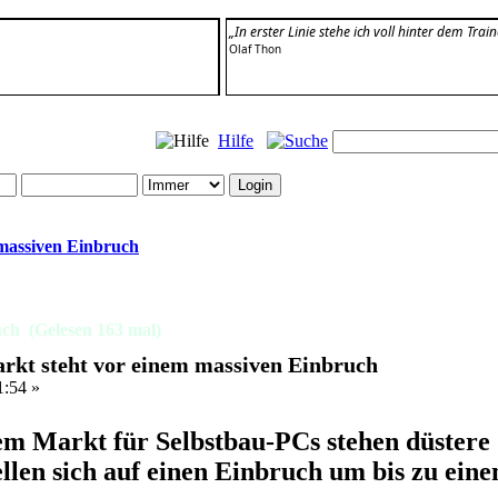
„In erster Linie stehe ich voll hinter dem Traine
Olaf Thon
Hilfe
 massiven Einbruch
ch (Gelesen 163 mal)
rkt steht vor einem massiven Einbruch
1:54 »
m Markt für Selbstbau-PCs stehen düstere 
ellen sich auf einen Einbruch um bis zu eine