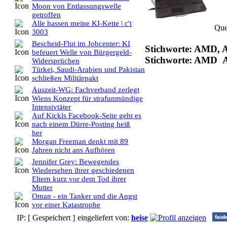
Moon von Entlassungswelle
getroffen
Alle hassen meine KI-Kette | c't
Que
3003
Bescheid-Flut im Jobcenter: KI
Stichworte: AMD, A
befeuert Welle von Bürgergeld-
Stichworte: AMD 
Widersprüchen
Türkei, Saudi-Arabien und Pakistan
schließen Militärpakt
Auszeit-WG: Fachverband zerlegt
Wiens Konzept für strafunmündige
Intensivtäter
Auf Kickls Facebook-Seite geht es
nach einem Dürre-Posting heiß
her
Morgan Freeman denkt mit 89
Jahren nicht ans Aufhören
Jennifer Grey: Bewegendes
Wiedersehen ihrer geschiedenen
Eltern kurz vor dem Tod ihrer
Mutter
Oman - ein Tanker und die Angst
vor einer Katastrophe
IP: [ Gespeichert ]
eingeliefert von:
heise