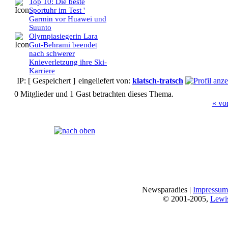
Top 10: Die beste
Sportuhr im Test '
Garmin vor Huawei und
Suunto
Olympiasiegerin Lara
Gut-Behrami beendet
nach schwerer
Knieverletzung ihre Ski-
Karriere
IP: [ Gespeichert ]
eingeliefert von:
klatsch-tratsch
0 Mitglieder und 1 Gast betrachten dieses Thema.
« vo
Seiten:
[
1
]
Newsparadies |
Impressum
© 2001-2005,
Lewi