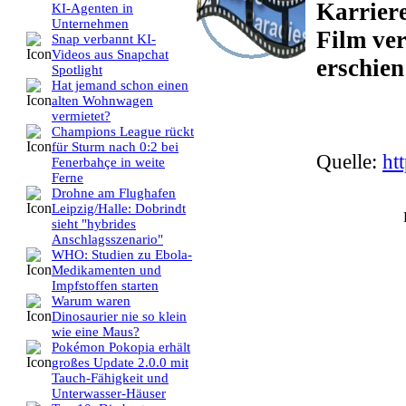
Karriere
KI-Agenten in
Unternehmen
Film ve
Snap verbannt KI-
Videos aus Snapchat
erschien
Spotlight
Hat jemand schon einen
alten Wohnwagen
vermietet?
Champions League rückt
für Sturm nach 0:2 bei
Quelle:
ht
Fenerbahçe in weite
Ferne
Drohne am Flughafen
Leipzig/Halle: Dobrindt
sieht "hybrides
Anschlagsszenario"
WHO: Studien zu Ebola-
Medikamenten und
Impfstoffen starten
Warum waren
Dinosaurier nie so klein
wie eine Maus?
Pokémon Pokopia erhält
großes Update 2.0.0 mit
Tauch-Fähigkeit und
Unterwasser-Häuser