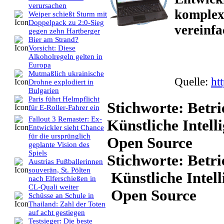
verursachen
komplexe
Weiper schießt Sturm mit
Doppelpack zu 2:0-Sieg
vereinfa
gegen zehn Hartberger
Bier am Strand?
Vorsicht: Diese
Alkoholregeln gelten in
Europa
Mutmaßlich ukrainische
Quelle:
ht
Drohne explodiert in
Bulgarien
Paris führt Helmpflicht
Stichworte: Betr
für E-Roller-Fahrer ein
Fallout 3 Remaster: Ex-
Künstliche Intell
Entwickler sieht Chance
für die ursprünglich
Open Source
geplante Vision des
Spiels
Stichworte: Bet
Austrias Fußballerinnen
souverän, St. Pölten
Künstliche Intel
nach Elferschießen in
CL-Quali weiter
Open Source
Schüsse an Schule in
Thailand: Zahl der Toten
auf acht gestiegen
Testsieger: Die beste