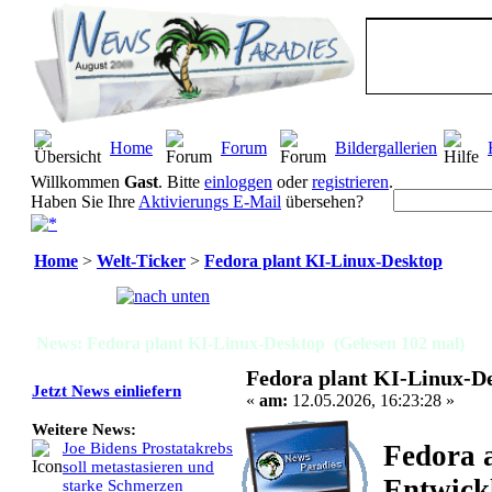
Home
Forum
Bildergallerien
Willkommen
Gast
. Bitte
einloggen
oder
registrieren
.
Haben Sie Ihre
Aktivierungs E-Mail
übersehen?
Home
>
Welt-Ticker
>
Fedora plant KI-Linux-Desktop
Seiten:
[
1
]
News: Fedora plant KI-Linux-Desktop (Gelesen 102 mal)
Fedora plant KI-Linux-D
Jetzt News einliefern
«
am:
12.05.2026, 16:23:28 »
Weitere News:
Fedora a
Joe Bidens Prostatakrebs
soll metastasieren und
Entwickl
starke Schmerzen