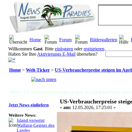
Home
Forum
Bildergallerien
Willkommen
Gast
. Bitte
einloggen
oder
registrieren
.
Haben Sie Ihre
Aktivierungs E-Mail
übersehen?
Home
>
Welt-Ticker
>
US-Verbraucherpreise steigen im Apri
Seiten:
[
1
]
News: US-Verbraucherpreise steigen im April auf Drei-Jahr
US-Verbraucherpreise steig
Jetzt News einliefern
«
am:
12.05.2026, 17:25:01 »
Weitere News:
Island verweist
Walfang-Gegner des
Landes