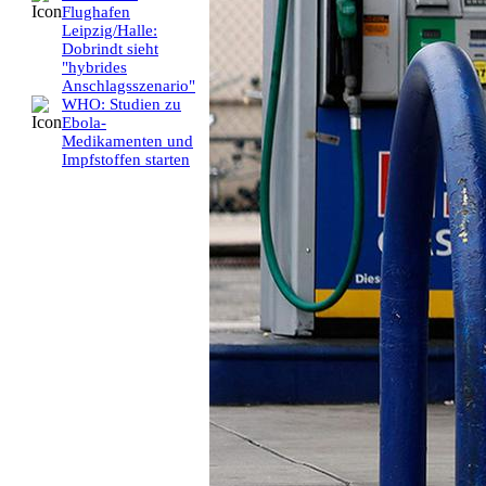
Flughafen
Leipzig/Halle:
Dobrindt sieht
"hybrides
Anschlagsszenario"
WHO: Studien zu
Ebola-
Medikamenten und
Impfstoffen starten