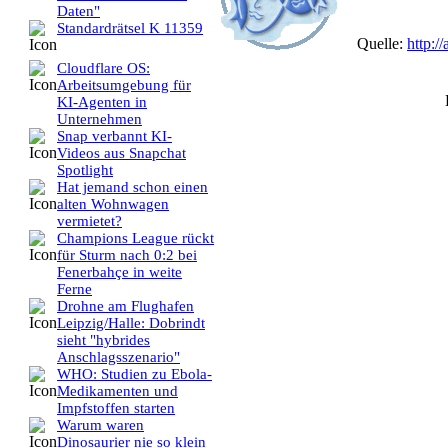
Daten"
Standardrätsel K 11359
Quelle:
http://
Cloudflare OS:
Arbeitsumgebung für
KI-Agenten in
Unternehmen
Snap verbannt KI-
Videos aus Snapchat
Spotlight
Hat jemand schon einen
alten Wohnwagen
vermietet?
Champions League rückt
für Sturm nach 0:2 bei
Fenerbahçe in weite
Ferne
Drohne am Flughafen
Leipzig/Halle: Dobrindt
sieht "hybrides
Anschlagsszenario"
WHO: Studien zu Ebola-
Medikamenten und
Impfstoffen starten
Warum waren
Dinosaurier nie so klein