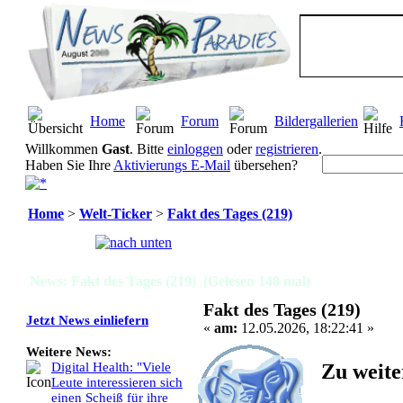
Home
Forum
Bildergallerien
Willkommen
Gast
. Bitte
einloggen
oder
registrieren
.
Haben Sie Ihre
Aktivierungs E-Mail
übersehen?
Home
>
Welt-Ticker
>
Fakt des Tages (219)
Seiten:
[
1
]
News: Fakt des Tages (219) (Gelesen 148 mal)
Fakt des Tages (219)
Jetzt News einliefern
«
am:
12.05.2026, 18:22:41 »
Weitere News:
Zu weite
Digital Health: "Viele
Leute interessieren sich
einen Scheiß für ihre