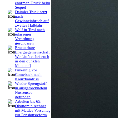
enormen Druck beim
Sequel
Daimler Truck setzt
nach
Gewinneinbruch auf
zweites Halbjahr
Wolf in Tirol nach
erlassener
Verordnung
geschossen
Erneuerbare
Energiegemeinschaft:
Wie läuft es bei euch
in den dunklen
Monaten?
Pinkelnig vor
Comeback nach
Kreuzbandriss
Wieder Sprengstoff
in ausgetrocknetem
Nussensee
gefunden
Arbeiten bis 65:
Ökonomin rechnet
mit Mattles Vorschlag
zur Pensionsreform