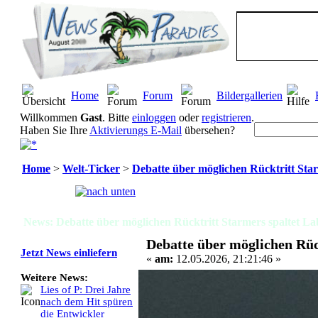
Home
Forum
Bildergallerien
Willkommen
Gast
. Bitte
einloggen
oder
registrieren
.
Haben Sie Ihre
Aktivierungs E-Mail
übersehen?
Home
>
Welt-Ticker
>
Debatte über möglichen Rücktritt Sta
Seiten:
[
1
]
News: Debatte über möglichen Rücktritt Starmers spaltet La
Debatte über möglichen Rüc
Jetzt News einliefern
«
am:
12.05.2026, 21:21:46 »
Weitere News:
Lies of P: Drei Jahre
nach dem Hit spüren
die Entwickler