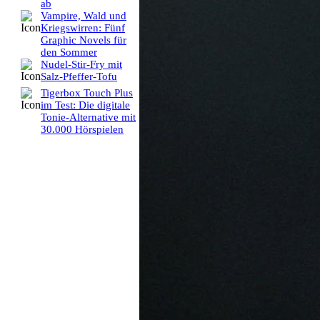
ab
Vampire, Wald und
Kriegswirren: Fünf
Graphic Novels für
den Sommer
Nudel-Stir-Fry mit
Salz-Pfeffer-Tofu
Tigerbox Touch Plus
im Test: Die digitale
Tonie-Alternative mit
30.000 Hörspielen