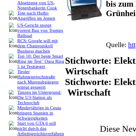
bis zum 
Absetzung von US-
Notenbankerin Cook
Grünheid
Tote nach Huthi-
Angriffen im Jemen
US-Gericht stoppt
vorerst Bau von Trumps
Ballsaal
RCS: Google will mit
Quelle:
ht
dem Chatprotokoll
Business machen
Top 10: Der beste Smart
Stichworte: Elekt
Ring im Test ' Oura Ring
5 ist Testsieger
Wirtschaft
Tiroler
Hahntennjochstraße
Stichworte: Elek
nach Murenabgängen
erneut gesperrt
Wirtschaft
Tanzen im Untergrund:
Die U3-Station als
Technoclub
Minderjährige in Ceuta
bringen Spanien in
Schwierigkeiten
Start von GTA 6 soll
Diese Ne
nicht durch das
Arbeitsgerichtsverfahren