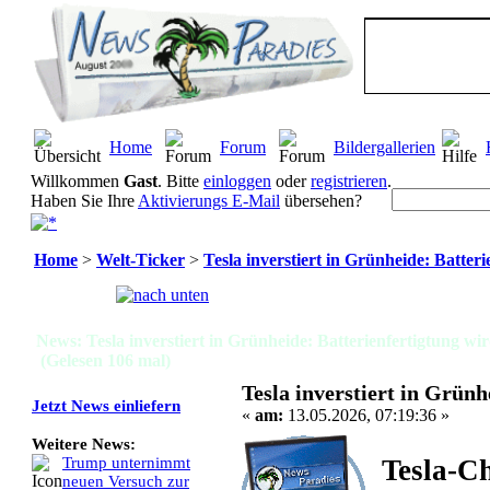
Home
Forum
Bildergallerien
Willkommen
Gast
. Bitte
einloggen
oder
registrieren
.
Haben Sie Ihre
Aktivierungs E-Mail
übersehen?
Home
>
Welt-Ticker
>
Tesla inverstiert in Grünheide: Batter
Seiten:
[
1
]
News: Tesla inverstiert in Grünheide: Batterienfertigtung wi
(Gelesen 106 mal)
Tesla inverstiert in Grün
Jetzt News einliefern
«
am:
13.05.2026, 07:19:36 »
Weitere News:
Tesla-Ch
Trump unternimmt
neuen Versuch zur