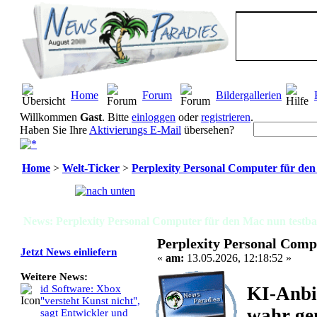
Home
Forum
Bildergallerien
Willkommen
Gast
. Bitte
einloggen
oder
registrieren
.
Haben Sie Ihre
Aktivierungs E-Mail
übersehen?
Home
>
Welt-Ticker
>
Perplexity Personal Computer für den
Seiten:
[
1
]
News: Perplexity Personal Computer für den Mac nun testba
Perplexity Personal Comp
Jetzt News einliefern
«
am:
13.05.2026, 12:18:52 »
Weitere News:
KI-Anbi
id Software: Xbox
"versteht Kunst nicht",
wahr ge
sagt Entwickler und