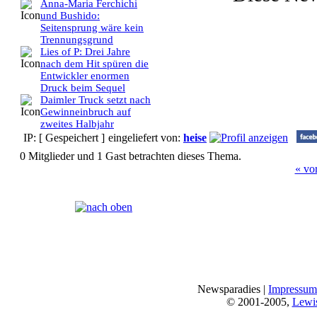
Anna-Maria Ferchichi
und Bushido:
Seitensprung wäre kein
Trennungsgrund
Lies of P: Drei Jahre
nach dem Hit spüren die
Entwickler enormen
Druck beim Sequel
Daimler Truck setzt nach
Gewinneinbruch auf
zweites Halbjahr
IP: [ Gespeichert ]
eingeliefert von:
heise
0 Mitglieder und 1 Gast betrachten dieses Thema.
« vo
Seiten:
[
1
]
Newsparadies |
Impressum
© 2001-2005,
Lewi