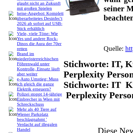
glaubt nicht an Zukunft
seiner M
mit großen Spielen
heise-Angebot: Komplett
beachten
überarbeitetes Desinfec't
2026 ab sofort auf USB-
Stick erhältlich
Viele, viele Töne: Wie
Yes und andere Rock-
Dinos die Aura der 70er
Quelle:
ht
retten
Brand im
niederösterreichischen
Stichworte: IT, K
Föhrenwald unter
Kontrolle, Einsatz läuft
Perplexity Pers
aber weiter
e-Auto Umstieg: Muss
Stichworte: IT K
ich gleich die ganze
Elektrik erneuern?
Perplexity Pers
Polizei stoppt 14-jährige
Einbrecher in Wien mit
Schreckschuss
Mehr als 40 Tiere auf
Wiener Parkplatz
beschlagnahmt '
Verdacht auf illegalen
Diese Ne
Handel