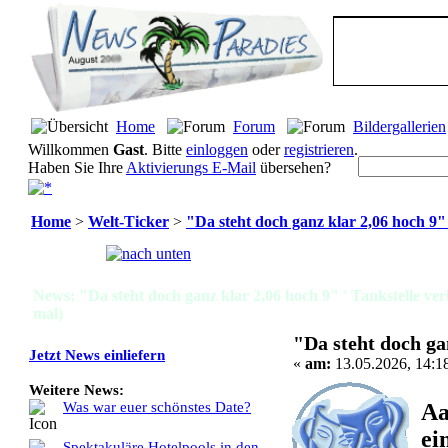
Home
Forum
Bildergallerien
Willkommen
Gast
. Bitte
einloggen
oder
registrieren
.
Haben Sie Ihre
Aktivierungs E-Mail
übersehen?
Home
>
Welt-Ticker
>
"Da steht doch ganz klar 2,06 hoch 9" 
Seiten:
[
1
]
News: "Da steht doch ganz klar 2,06 hoch 9" ' Tankstelle ve
mal)
"Da steht doch ga
Jetzt News einliefern
«
am:
13.05.2026, 14:1
Weitere News:
Aa
Was war euer schönstes Date?
ei
Spektakuläre Hotelpools in den