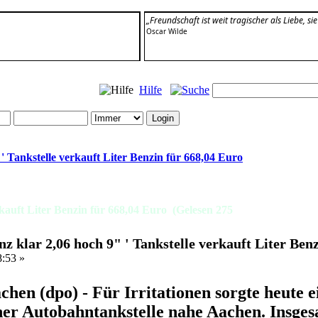
„Freundschaft ist weit tragischer als Liebe, si
Oscar Wilde
Hilfe
' Tankstelle verkauft Liter Benzin für 668,04 Euro
rkauft Liter Benzin für 668,04 Euro (Gelesen 275
nz klar 2,06 hoch 9" ' Tankstelle verkauft Liter Ben
8:53 »
chen (dpo) - Für Irritationen sorgte heute
ner Autobahntankstelle nahe Aachen. Insges