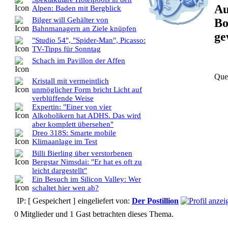
Au
Alpen: Baden mit Bergblick
Bilger will Gehälter von
Bo
Bahnmanagern an Ziele knüpfen
ge
"Studio 54", "Spider-Man", Picasso:
TV-Tipps für Sonntag
Schach im Pavillon der Affen
Que
Kristall mit vermeintlich
unmöglicher Form bricht Licht auf
verblüffende Weise
Expertin: "Einer von vier
Alkoholikern hat ADHS. Das wird
aber komplett übersehen"
Dreo 318S: Smarte mobile
Klimaanlage im Test
Billi Bierling über verstorbenen
Bergstar Nimsdai: "Er hat es oft zu
leicht dargestellt"
Ein Besuch im Silicon Valley: Wer
schaltet hier wen ab?
IP: [ Gespeichert ]
eingeliefert von:
Der Postillion
0 Mitglieder und 1 Gast betrachten dieses Thema.