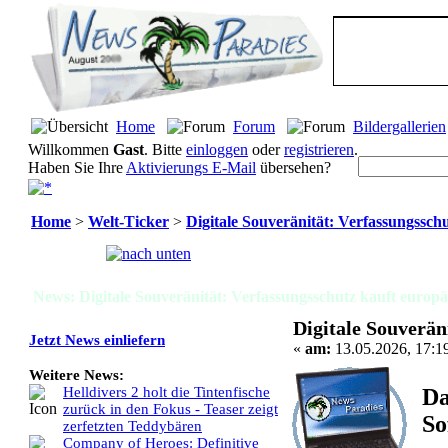
Home
Forum
Bildergallerien
Willkommen
Gast
. Bitte
einloggen
oder
registrieren
.
Haben Sie Ihre
Aktivierungs E-Mail
übersehen?
Home
>
Welt-Ticker
>
Digitale Souveränität: Verfassungsschu
Seiten:
[
1
]
News: Digitale Souveränität: Verfassungsschutz kauft europä
Digitale Souverän
Jetzt News einliefern
«
am:
13.05.2026, 17:1
Weitere News:
Da
Helldivers 2 holt die Tintenfische
zurück in den Fokus - Teaser zeigt
So
zerfetzten Teddybären
Company of Heroes: Definitive