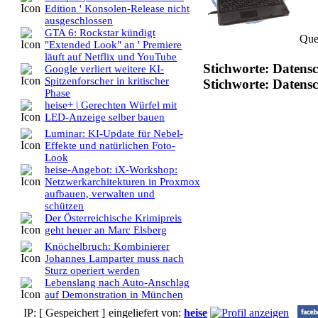
Edition ' Konsolen-Release nicht
ausgeschlossen
GTA 6: Rockstar kündigt
Que
"Extended Look" an ' Premiere
läuft auf Netflix und YouTube
Stichworte: Datensch
Google verliert weitere KI-
Spitzenforscher in kritischer
Stichworte: Datens
Phase
heise+ | Gerechten Würfel mit
LED-Anzeige selber bauen
Luminar: KI-Update für Nebel-
Effekte und natürlichen Foto-
Look
heise-Angebot: iX-Workshop:
Netzwerkarchitekturen in Proxmox
aufbauen, verwalten und
schützen
Der Österreichische Krimipreis
geht heuer an Marc Elsberg
Knöchelbruch: Kombinierer
Johannes Lamparter muss nach
Sturz operiert werden
Lebenslang nach Auto-Anschlag
auf Demonstration in München
IP: [ Gespeichert ]
eingeliefert von:
heise