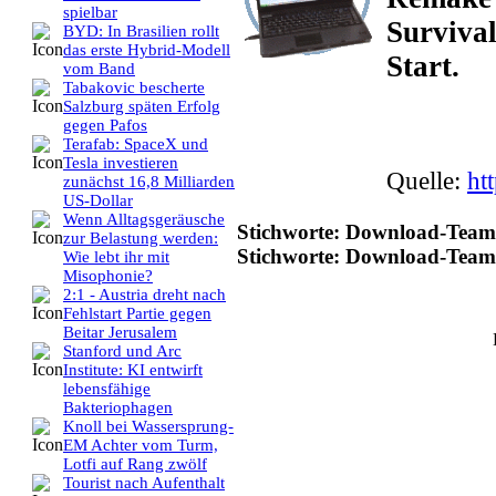
spielbar
Surviva
BYD: In Brasilien rollt
das erste Hybrid-Modell
Start.
vom Band
Tabakovic bescherte
Salzburg späten Erfolg
gegen Pafos
Terafab: SpaceX und
Tesla investieren
Quelle:
ht
zunächst 16,8 Milliarden
US-Dollar
Wenn Alltagsgeräusche
Stichworte: Download-Team,
zur Belastung werden:
Stichworte: Download-Team
Wie lebt ihr mit
Misophonie?
2:1 - Austria dreht nach
Fehlstart Partie gegen
Beitar Jerusalem
Stanford und Arc
Institute: KI entwirft
lebensfähige
Bakteriophagen
Knoll bei Wassersprung-
EM Achter vom Turm,
Lotfi auf Rang zwölf
Tourist nach Aufenthalt