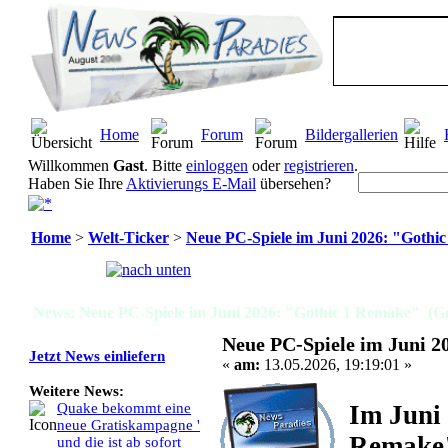
Home
Forum
Bildergallerien
Willkommen
Gast
. Bitte
einloggen
oder
registrieren
.
Haben Sie Ihre
Aktivierungs E-Mail
übersehen?
Home
>
Welt-Ticker
>
Neue PC-Spiele im Juni 2026: "Gothi
Seiten:
[
1
]
News: Neue PC-Spiele im Juni 2026: "Gothic 1 Remake" (Ge
Neue PC-Spiele im Juni 2
Jetzt News einliefern
«
am:
13.05.2026, 19:19:01 »
Weitere News:
Im Juni
Quake bekommt eine
neue Gratiskampagne '
Remake"
und die ist ab sofort