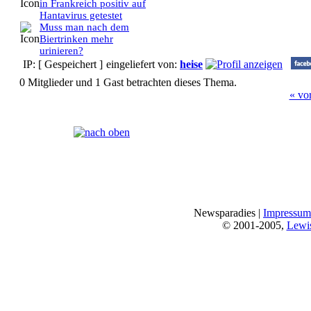
in Frankreich positiv auf
Hantavirus getestet
Muss man nach dem
Biertrinken mehr
urinieren?
IP: [ Gespeichert ]
eingeliefert von:
heise
0 Mitglieder und 1 Gast betrachten dieses Thema.
« vo
Seiten:
[
1
]
Newsparadies |
Impressum
© 2001-2005,
Lewi