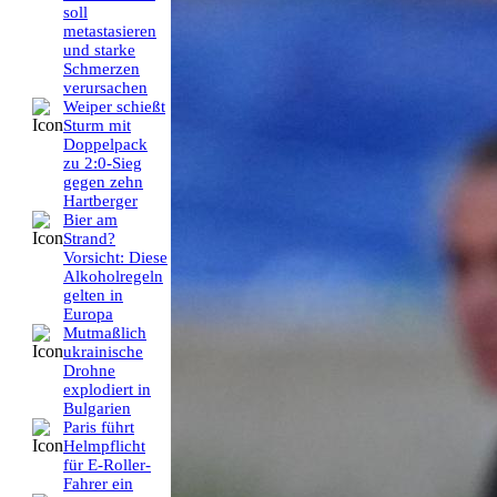
soll
metastasieren
und starke
Schmerzen
verursachen
Weiper schießt
Sturm mit
Doppelpack
zu 2:0-Sieg
gegen zehn
Hartberger
Bier am
Strand?
Vorsicht: Diese
Alkoholregeln
gelten in
Europa
Mutmaßlich
ukrainische
Drohne
explodiert in
Bulgarien
Paris führt
Helmpflicht
für E-Roller-
Fahrer ein