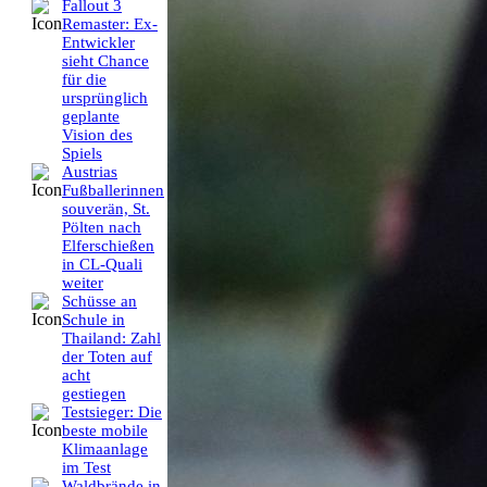
Fallout 3
Remaster: Ex-
Entwickler
sieht Chance
für die
ursprünglich
geplante
Vision des
Spiels
Austrias
Fußballerinnen
souverän, St.
Pölten nach
Elferschießen
in CL-Quali
weiter
Schüsse an
Schule in
Thailand: Zahl
der Toten auf
acht
gestiegen
Testsieger: Die
beste mobile
Klimaanlage
im Test
Waldbrände in