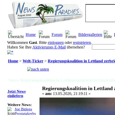
Home
Forum
Bildergallerien
Willkommen
Gast
. Bitte
einloggen
oder
registrieren
.
Haben Sie Ihre
Aktivierungs E-Mail
übersehen?
Home
>
Welt-Ticker
>
Regierungskoalition in Lettland zerbri
Seiten:
[
1
]
News: Regierungskoalition in Lettland zerbricht im Streit üb
Regierungskoalition in Lettland 
Jetzt News
«
am:
13.05.2026, 21:19:11 »
einliefern
Weitere News:
Joe Bidens
Prostatakrebs