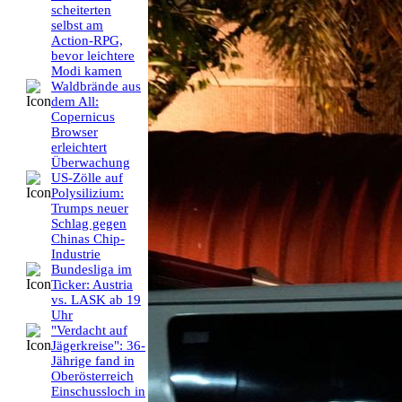
scheiterten
selbst am
Action-RPG,
bevor leichtere
Modi kamen
Waldbrände aus
dem All:
Copernicus
Browser
erleichtert
Überwachung
US-Zölle auf
Polysilizium:
Trumps neuer
Schlag gegen
Chinas Chip-
Industrie
Bundesliga im
Ticker: Austria
vs. LASK ab 19
Uhr
"Verdacht auf
Jägerkreise": 36-
Jährige fand in
Oberösterreich
Einschussloch in