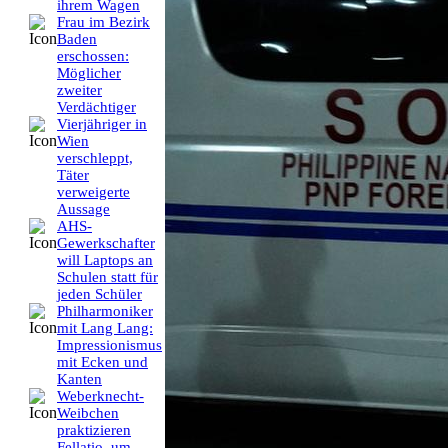
ihrem Wagen
Frau im Bezirk
Baden
erschossen:
Möglicher
zweiter
Verdächtiger
Vierjähriger in
Wien
verschleppt,
Täter
verweigerte
Aussage
AHS-
Gewerkschafter
will Laptops an
Schulen statt für
jeden Schüler
Philharmoniker
mit Lang Lang:
Impressionismus
mit Ecken und
Kanten
Weberknecht-
Weibchen
praktizieren
Fellatio, um