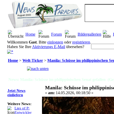
Home
Forum
Bildergallerien
Willkommen
Gast
. Bitte
einloggen
oder
registrieren
.
Haben Sie Ihre
Aktivierungs E-Mail
übersehen?
Home
>
Welt-Ticker
>
Manila: Schüsse im philippinischen Sen
Seiten:
[
1
]
News: Manila: Schüsse im philippinischen Senat gefallen (Ge
Manila: Schüsse im philippinis
Jetzt News
«
am:
14.05.2026, 00:18:50 »
einliefern
Weitere News:
Lies of P:
Entwickler