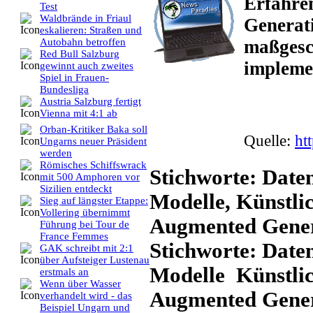
Erfahren
Test
Waldbrände in Friaul
Generat
eskalieren: Straßen und
maßgesc
Autobahn betroffen
Red Bull Salzburg
impleme
gewinnt auch zweites
Spiel in Frauen-
Bundesliga
Austria Salzburg fertigt
Vienna mit 4:1 ab
Orban-Kritiker Baka soll
Quelle:
ht
Ungarns neuer Präsident
werden
Römisches Schiffswrack
Stichworte: Daten
mit 500 Amphoren vor
Sizilien entdeckt
Modelle, Künstlic
Sieg auf längster Etappe:
Vollering übernimmt
Augmented Gener
Führung bei Tour de
France Femmes
Stichworte: Date
GAK schreibt mit 2:1
über Aufsteiger Lustenau
Modelle Künstlic
erstmals an
Wenn über Wasser
Augmented Gene
verhandelt wird - das
Beispiel Ungarn und