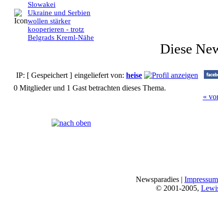
Slowakei
Ukraine und Serbien
wollen stärker
kooperieren - trotz
Belgrads Kreml-Nähe
Diese Ne
IP: [ Gespeichert ]
eingeliefert von:
heise
0 Mitglieder und 1 Gast betrachten dieses Thema.
« vo
Seiten:
[
1
]
Newsparadies |
Impressum
© 2001-2005,
Lewi