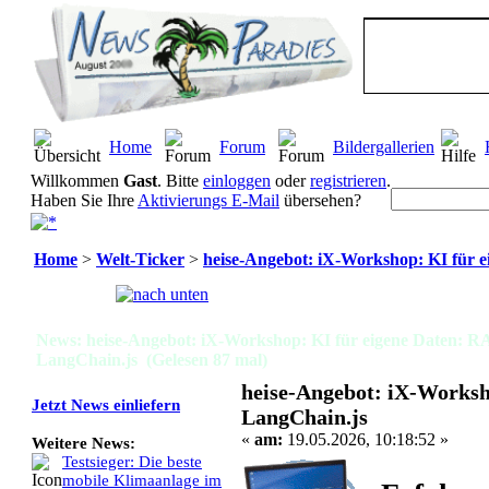
Home
Forum
Bildergallerien
Willkommen
Gast
. Bitte
einloggen
oder
registrieren
.
Haben Sie Ihre
Aktivierungs E-Mail
übersehen?
Home
>
Welt-Ticker
>
heise-Angebot: iX-Workshop: KI für e
Seiten:
[
1
]
News: heise-Angebot: iX-Workshop: KI für eigene Daten: RA
LangChain.js (Gelesen 87 mal)
heise-Angebot: iX-Worksh
Jetzt News einliefern
LangChain.js
«
am:
19.05.2026, 10:18:52 »
Weitere News:
Testsieger: Die beste
mobile Klimaanlage im