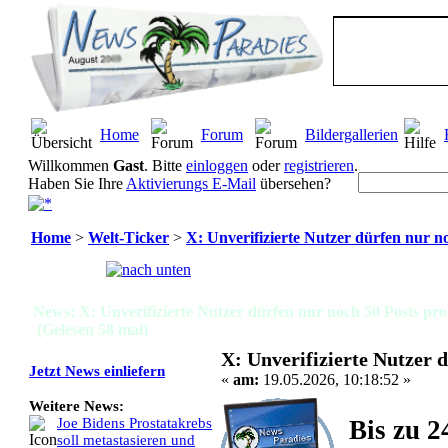
Home
Forum
Bildergallerien
Willkommen
Gast
. Bitte
einloggen
oder
registrieren
.
Haben Sie Ihre
Aktivierungs E-Mail
übersehen?
Home
>
Welt-Ticker
>
X: Unverifizierte Nutzer dürfen nur n
Seiten:
[
1
]
News: X: Unverifizierte Nutzer dürfen nur noch 50 Posts pro
(Gelesen 58 mal)
X: Unverifizierte Nutzer 
Jetzt News einliefern
«
am:
19.05.2026, 10:18:52 »
Weitere News:
Bis zu 2
Joe Bidens Prostatakrebs
soll metastasieren und