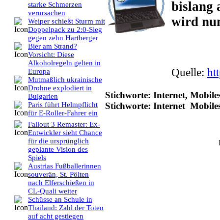
bislang 
starke Schmerzen
verursachen
wird nun
Weiper schießt Sturm mit
Doppelpack zu 2:0-Sieg
gegen zehn Hartberger
Bier am Strand?
Vorsicht: Diese
Alkoholregeln gelten in
Quelle:
ht
Europa
Mutmaßlich ukrainische
Drohne explodiert in
Stichworte: Internet, Mobile
Bulgarien
Stichworte: Internet Mobil
Paris führt Helmpflicht
für E-Roller-Fahrer ein
Fallout 3 Remaster: Ex-
Entwickler sieht Chance
für die ursprünglich
geplante Vision des
Spiels
Austrias Fußballerinnen
souverän, St. Pölten
nach Elferschießen in
CL-Quali weiter
Schüsse an Schule in
Thailand: Zahl der Toten
auf acht gestiegen