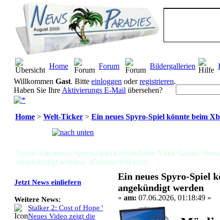
Home
Forum
Bildergallerien
Willkommen
Gast
. Bitte
einloggen
oder
registrieren
.
Haben Sie Ihre
Aktivierungs E-Mail
übersehen?
Home
>
Welt-Ticker
>
Ein neues Spyro-Spiel könnte beim X
Seiten:
[
1
]
News: Ein neues Spyro-Spiel könnte beim Xbox Games Show
angekündigt werden (Gelesen 100 mal)
Ein neues Spyro-Spiel 
Jetzt News einliefern
angekündigt werden
«
am:
07.06.2026, 01:18:49 »
Weitere News:
Stalker 2: Cost of Hope '
Neues Video zeigt die