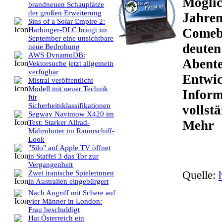
Möglic
brandneuen Schauplätze
der großen Erweiterung
Jahren
Sins of a Solar Empire 2:
Comeba
Harbinger-DLC bringt im
September eine unsichtbare
deuten
neue Bedrohung
AWS DynamoDB:
Abente
Vektorsuche jetzt allgemein
verfügbar
Entwic
Mistral veröffentlicht
Modell mit neuer Technik
Inform
für
Sicherheitsklassifikationen
vollst
Segway Navimow X420 im
Mehr
Test: Starker Allrad-
Mähroboter im Raumschiff-
Look
"Silo" auf Apple TV öffnet
in Staffel 3 das Tor zur
Vergangenheit
Quelle:
Zwei iranische Spielerinnen
in Australien eingebürgert
Nach Angriff mit Schere auf
vier Männer in London:
Frau beschuldigt
Hat Österreich ein