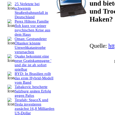
und biet
25 Verletzte bei
schwerem
und Troc
Straßenbahnunfall in
Deutschland
Haken?
Perez Hiltons Familie
floh kurz vor seiner
psychischen Krise aus
dem Haus
Oman: Gestrandeter
Öltanker könnte
Quelle:
ht
Umweltkatastrophe
verursachen
Quake bekommt eine
neue Gratiskampagne '
und die ist ab sofort
spielbar
BYD: In Brasilien rollt
das erste Hybrid-Modell
vom Band
Tabakovic bescherte
Salzburg späten Erfolg
gegen Pafos
Terafab: SpaceX und
Tesla investieren
zunächst 16,8 Milliarden
US-Dollar