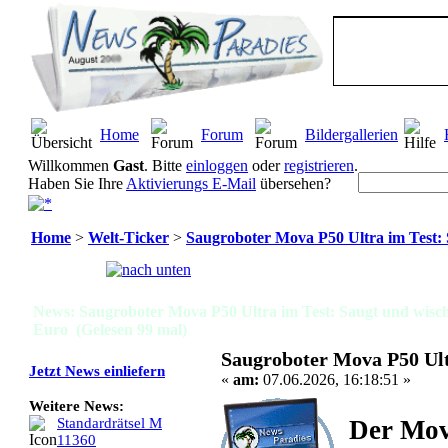
Home
Forum
Bildergallerien
Willkommen
Gast
. Bitte
einloggen
oder
registrieren
.
Haben Sie Ihre
Aktivierungs E-Mail
übersehen?
Home
>
Welt-Ticker
>
Saugroboter Mova P50 Ultra im Test: 
Seiten:
[
1
]
News: Saugroboter Mova P50 Ultra im Test: Saugt und wischt
Euro (Gelesen 99 mal)
Saugroboter Mova P50 Ultr
Jetzt News einliefern
«
am:
07.06.2026, 16:18:51 »
Weitere News:
Der Mova
Standardrätsel M
11360